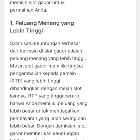
memilih slot gacor untuk
permainan Anda.
1.
Peluang Menang yang
Lebih Tinggi
Salah satu keuntungan terbesar
dari bermain di slot gacor adalah
peluang menang yang lebih tinggi.
Mesin slot gacor memiliki tingkat
pengembalian kepada pemain
(RTP) yang lebih tinggi
dibandingkan dengan mesin slot
lainnya. RTP yang tinggi berarti
bahwa Anda memiliki peluang yang
lebih besar untuk mendapatkan
pembayaran yang lebih sering dan
lebih besar. Dengan demikian, slot
gacor memberikan keuntungan