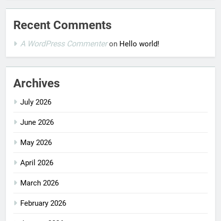
Recent Comments
A WordPress Commenter
on
Hello world!
Archives
July 2026
June 2026
May 2026
April 2026
March 2026
February 2026