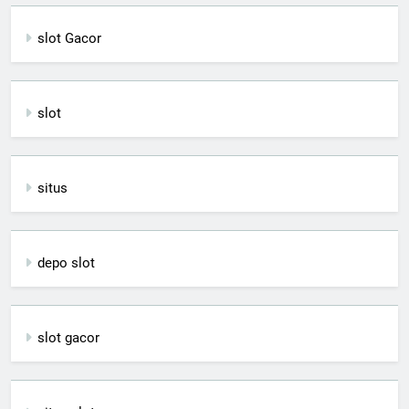
slot Gacor
slot
situs
depo slot
slot gacor