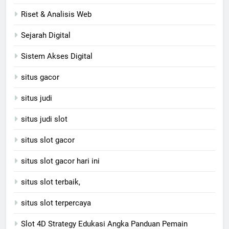
Riset & Analisis Web
Sejarah Digital
Sistem Akses Digital
situs gacor
situs judi
situs judi slot
situs slot gacor
situs slot gacor hari ini
situs slot terbaik,
situs slot terpercaya
Slot 4D Strategy Edukasi Angka Panduan Pemain