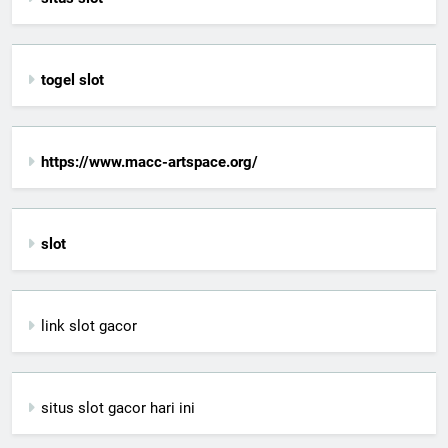
togel slot
https://www.macc-artspace.org/
slot
link slot gacor
situs slot gacor hari ini