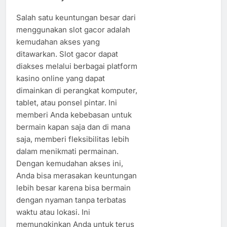
Salah satu keuntungan besar dari
menggunakan slot gacor adalah
kemudahan akses yang
ditawarkan. Slot gacor dapat
diakses melalui berbagai platform
kasino online yang dapat
dimainkan di perangkat komputer,
tablet, atau ponsel pintar. Ini
memberi Anda kebebasan untuk
bermain kapan saja dan di mana
saja, memberi fleksibilitas lebih
dalam menikmati permainan.
Dengan kemudahan akses ini,
Anda bisa merasakan keuntungan
lebih besar karena bisa bermain
dengan nyaman tanpa terbatas
waktu atau lokasi. Ini
memungkinkan Anda untuk terus