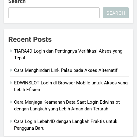
Search
SEARCH
Recent Posts
TIARA4D Login dan Pentingnya Verifikasi Akses yang
Tepat
Cara Menghindari Link Palsu pada Akses Alternatif
EDWINSLOT Login di Browser Mobile untuk Akses yang
Lebih Efisien
Cara Menjaga Keamanan Data Saat Login Edwinslot
dengan Langkah yang Lebih Aman dan Terarah
Cara Login Lebah4D dengan Langkah Praktis untuk
Pengguna Baru