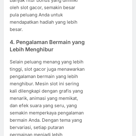
banyak fitur bonus yang dimiliki
oleh slot gacor, semakin besar
pula peluang Anda untuk
mendapatkan hadiah yang lebih
besar.
4.
Pengalaman Bermain yang
Lebih Menghibur
Selain peluang menang yang lebih
tinggi, slot gacor juga menawarkan
pengalaman bermain yang lebih
menghibur. Mesin slot ini sering
kali dilengkapi dengan grafis yang
menarik, animasi yang memikat,
dan efek suara yang seru, yang
semakin memperkaya pengalaman
bermain Anda. Dengan tema yang
bervariasi, setiap putaran
permainan menjadi lebih