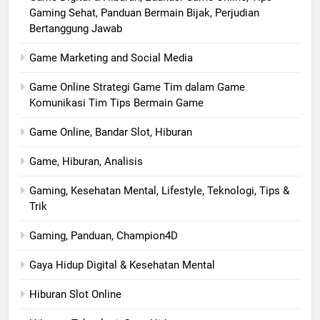
Gaming Sehat, Panduan Bermain Bijak, Perjudian
Bertanggung Jawab
Game Marketing and Social Media
Game Online Strategi Game Tim dalam Game
Komunikasi Tim Tips Bermain Game
Game Online, Bandar Slot, Hiburan
Game, Hiburan, Analisis
Gaming, Kesehatan Mental, Lifestyle, Teknologi, Tips &
Trik
Gaming, Panduan, Champion4D
Gaya Hidup Digital & Kesehatan Mental
Hiburan Slot Online