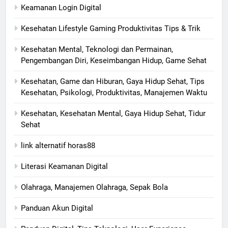
Keamanan Login Digital
Kesehatan Lifestyle Gaming Produktivitas Tips & Trik
Kesehatan Mental, Teknologi dan Permainan,
Pengembangan Diri, Keseimbangan Hidup, Game Sehat
Kesehatan, Game dan Hiburan, Gaya Hidup Sehat, Tips
Kesehatan, Psikologi, Produktivitas, Manajemen Waktu
Kesehatan, Kesehatan Mental, Gaya Hidup Sehat, Tidur
Sehat
link alternatif horas88
Literasi Keamanan Digital
Olahraga, Manajemen Olahraga, Sepak Bola
Panduan Akun Digital