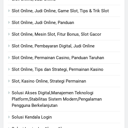
Slot Online, Judi Online, Game Slot, Tips & Trik Slot
Slot Online, Judi Online, Panduan
Slot Online, Mesin Slot, Fitur Bonus, Slot Gacor
Slot Online, Pembayaran Digital, Judi Online
Slot Online, Permainan Casino, Panduan Taruhan
Slot Online, Tips dan Strategi, Permainan Kasino
Slot, Kasino Online, Strategi Permainan
Solusi Akses Digital,Manajemen Teknologi
Platform,Stabilitas Sistem Modern,Pengalaman
Pengguna Berkelanjutan
Solusi Kendala Login