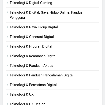
Teknologi & Digital Gaming
Teknologi & Digital, Gaya Hidup Online, Panduan
Pengguna
Teknologi & Gaya Hidup Digital
Teknologi & Generasi Digital
Teknologi & Hiburan Digital
Teknologi & Keamanan Digital
Teknologi & Panduan Akses
Teknologi & Panduan Pengalaman Digital
Teknologi & Permainan Digital
Teknologi & UX
Teknologi & UX Design