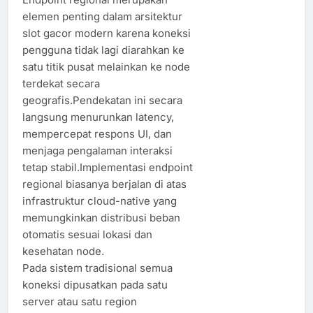
elemen penting dalam arsitektur
slot gacor modern karena koneksi
pengguna tidak lagi diarahkan ke
satu titik pusat melainkan ke node
terdekat secara
geografis.Pendekatan ini secara
langsung menurunkan latency,
mempercepat respons UI, dan
menjaga pengalaman interaksi
tetap stabil.Implementasi endpoint
regional biasanya berjalan di atas
infrastruktur cloud-native yang
memungkinkan distribusi beban
otomatis sesuai lokasi dan
kesehatan node.
Pada sistem tradisional semua
koneksi dipusatkan pada satu
server atau satu region