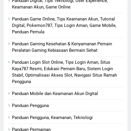
Panduan Digital, Tips Teknologi, User Experience,
Keamanan Akun, Game Online
Panduan Game Online, Tips Keamanan Akun, Tutorial
Digital, Pokemon787, Tips Login Aman, Game Mobile,
Panduan Pemula
Panduan Gaming Kesehatan & Kenyamanan Pemain
Peralatan Gaming Kebiasaan Bermain Sehat
Panduan Login Slot Online, Tips Login Aman, Situs
Kaya787 Resmi, Edukasi Pemain Baru, Sistem Login
Stabil, Optimalisasi Akses Slot, Navigasi Situs Ramah
Pengguna
Panduan Mobile dan Keamanan Akun Digital
Panduan Pengguna
Panduan Pengguna, Keamanan, Teknologi
Panduan Permainan