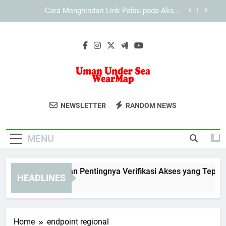
Skip
EDWINSLOT Login di Browser Mobile untuk
to
Akses yang Lebih Efisien
content
Cara Menjaga Keamanan Data Saat Login
Edwinslot dengan Langkah yang Lebih Aman dan
Terarah
TIARA4D Login dan Pentingnya Verifikasi Akses
yang Tepat
Cara Menghindari Link Palsu pada Akses
Alternatif
Under Sea Wear
Tampil Stylish Dengan Koleksi Pakaian
EDWINSLOT Login di Browser Mobile untuk
NEWSLETTER
RANDOM NEWS
Akses yang Lebih Efisien
Renang Dan Aksesori Pantai Dari
Cara Menjaga Keamanan Data Saat Login
Undersea Wear. Produk Berkualitas
Edwinslot dengan Langkah yang Lebih Aman dan
MENU
Terarah
Untuk Liburan Anda.
ARA4D Login dan Pentingnya Verifikasi Akses yang Tepat
HEADLINES
Month Ago
Home
endpoint regional