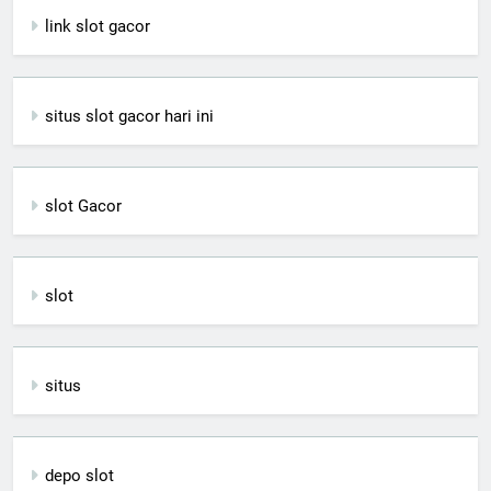
link slot gacor
situs slot gacor hari ini
slot Gacor
slot
situs
depo slot