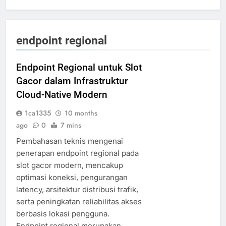
endpoint regional
Endpoint Regional untuk Slot
Gacor dalam Infrastruktur
Cloud-Native Modern
1ca1335
10 months
ago
0
7 mins
Pembahasan teknis mengenai
penerapan endpoint regional pada
slot gacor modern, mencakup
optimasi koneksi, pengurangan
latency, arsitektur distribusi trafik,
serta peningkatan reliabilitas akses
berbasis lokasi pengguna.
Endpoint regional merupakan