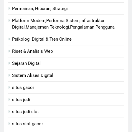
Permainan, Hiburan, Strategi
Platform Modern,Performa Sistem,Infrastruktur
Digital,Manajemen Teknologi,Pengalaman Pengguna
Psikologi Digital & Tren Online
Riset & Analisis Web
Sejarah Digital
Sistem Akses Digital
situs gacor
situs judi
situs judi slot
situs slot gacor