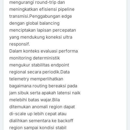
mengurangi round-trip dan
meningkatkan efisiensi pipeline
transmisi.Penggabungan edge
dengan global balancing
menciptakan lapisan percepatan
yang mendukung koneksi ultra
responsif.
Dalam konteks evaluasi performa
monitoring deterministik
mengukur stabilitas endpoint
regional secara periodik.Data
telemetry memperlihatkan
bagaimana routing bereaksi pada
jam sibuk serta apakah latensi naik
melebihi batas wajar.Bila
ditemukan anomali region dapat
di-scale up lebih cepat atau
dialihkan sementara ke backoff
region sampai kondisi stabil