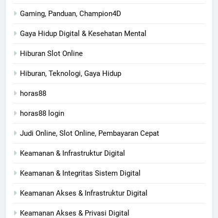
Gaming, Panduan, Champion4D
Gaya Hidup Digital & Kesehatan Mental
Hiburan Slot Online
Hiburan, Teknologi, Gaya Hidup
horas88
horas88 login
Judi Online, Slot Online, Pembayaran Cepat
Keamanan & Infrastruktur Digital
Keamanan & Integritas Sistem Digital
Keamanan Akses & Infrastruktur Digital
Keamanan Akses & Privasi Digital