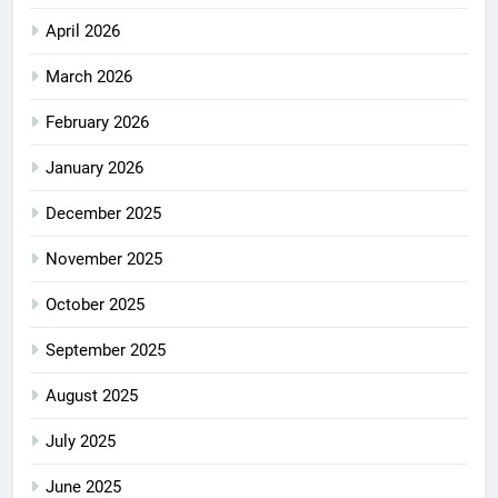
April 2026
March 2026
February 2026
January 2026
December 2025
November 2025
October 2025
September 2025
August 2025
July 2025
June 2025