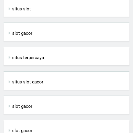
situs slot
slot gacor
situs terpercaya
situs slot gacor
slot gacor
slot gacor