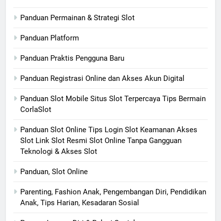
Panduan Permainan & Strategi Slot
Panduan Platform
Panduan Praktis Pengguna Baru
Panduan Registrasi Online dan Akses Akun Digital
Panduan Slot Mobile Situs Slot Terpercaya Tips Bermain
CorlaSlot
Panduan Slot Online Tips Login Slot Keamanan Akses
Slot Link Slot Resmi Slot Online Tanpa Gangguan
Teknologi & Akses Slot
Panduan, Slot Online
Parenting, Fashion Anak, Pengembangan Diri, Pendidikan
Anak, Tips Harian, Kesadaran Sosial