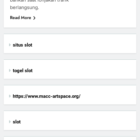
berlangsung.
Read More
situs slot
togel slot
https://www.macc-artspace.org/
slot