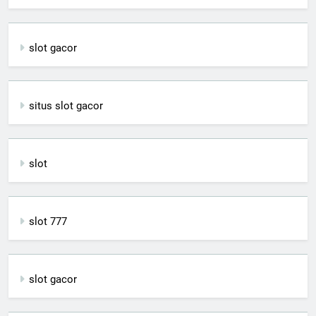
slot gacor
situs slot gacor
slot
slot 777
slot gacor