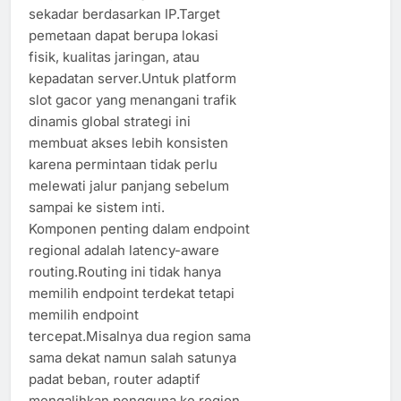
sekadar berdasarkan IP.Target
pemetaan dapat berupa lokasi
fisik, kualitas jaringan, atau
kepadatan server.Untuk platform
slot gacor yang menangani trafik
dinamis global strategi ini
membuat akses lebih konsisten
karena permintaan tidak perlu
melewati jalur panjang sebelum
sampai ke sistem inti.
Komponen penting dalam endpoint
regional adalah latency-aware
routing.Routing ini tidak hanya
memilih endpoint terdekat tetapi
memilih endpoint
tercepat.Misalnya dua region sama
sama dekat namun salah satunya
padat beban, router adaptif
mengalihkan pengguna ke region