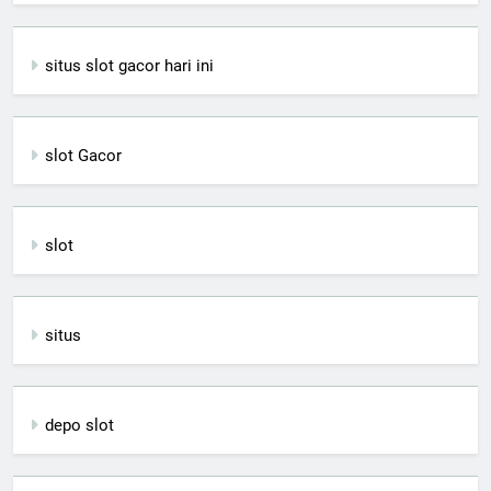
situs slot gacor hari ini
slot Gacor
slot
situs
depo slot