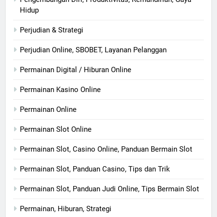
Hidup
Perjudian & Strategi
Perjudian Online, SBOBET, Layanan Pelanggan
Permainan Digital / Hiburan Online
Permainan Kasino Online
Permainan Online
Permainan Slot Online
Permainan Slot, Casino Online, Panduan Bermain Slot
Permainan Slot, Panduan Casino, Tips dan Trik
Permainan Slot, Panduan Judi Online, Tips Bermain Slot
Permainan, Hiburan, Strategi