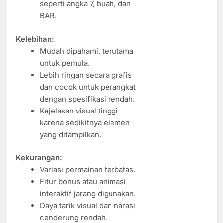
seperti angka 7, buah, dan
BAR.
Kelebihan:
Mudah dipahami, terutama
untuk pemula.
Lebih ringan secara grafis
dan cocok untuk perangkat
dengan spesifikasi rendah.
Kejelasan visual tinggi
karena sedikitnya elemen
yang ditampilkan.
Kekurangan:
Variasi permainan terbatas.
Fitur bonus atau animasi
interaktif jarang digunakan.
Daya tarik visual dan narasi
cenderung rendah.