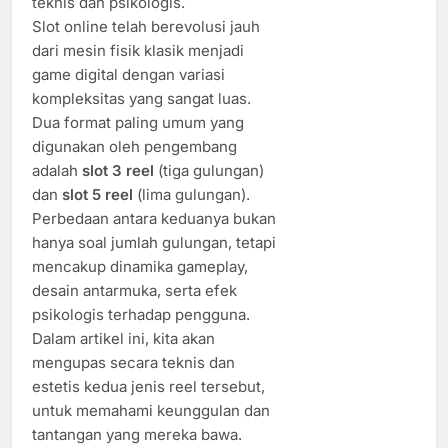
teknis dan psikologis.
Slot online telah berevolusi jauh
dari mesin fisik klasik menjadi
game digital dengan variasi
kompleksitas yang sangat luas.
Dua format paling umum yang
digunakan oleh pengembang
adalah
slot 3 reel
(tiga gulungan)
dan
slot 5 reel
(lima gulungan).
Perbedaan antara keduanya bukan
hanya soal jumlah gulungan, tetapi
mencakup dinamika gameplay,
desain antarmuka, serta efek
psikologis terhadap pengguna.
Dalam artikel ini, kita akan
mengupas secara teknis dan
estetis kedua jenis reel tersebut,
untuk memahami keunggulan dan
tantangan yang mereka bawa.