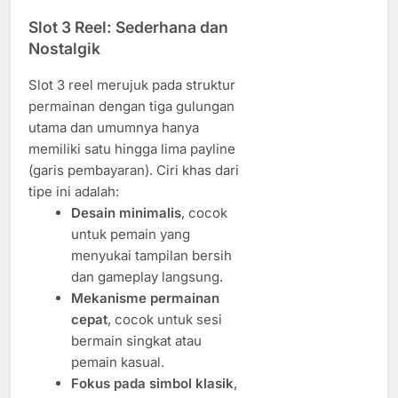
Slot 3 Reel: Sederhana dan
Nostalgik
Slot 3 reel merujuk pada struktur
permainan dengan tiga gulungan
utama dan umumnya hanya
memiliki satu hingga lima payline
(garis pembayaran). Ciri khas dari
tipe ini adalah:
Desain minimalis
, cocok
untuk pemain yang
menyukai tampilan bersih
dan gameplay langsung.
Mekanisme permainan
cepat
, cocok untuk sesi
bermain singkat atau
pemain kasual.
Fokus pada simbol klasik
,