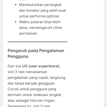
Membutuhkan perangkat
dan koneksi yang lebih kuat
untuk performa optimal.
Waktu putaran bisa lebih
lama, memengaruhi ritme
permainan.
Pengaruh pada Pengalaman
Pengguna
Dari sisi
UX (user experience)
,
slot 3 reel menawarkan
pengalaman yang cepat, langsung,
dan tanpa banyak gangguan.
Cocok untuk pengguna yang
bermain untuk relaksasi singkat
atau sebagai hiburan ringan.
Sementara itu, slot 5 reel