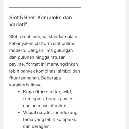
Slot 5 Reel: Kompleks dan
Variatif
Slot 5 reel menjadi standar dalam
kebanyakan platform slot online
modern. Dengan lima gulungan
dan puluhan hingga ratusan
payline, format ini memungkinkan
lebih banyak kombinasi simbol dan
fitur tambahan. Beberapa
karakteristiknya:
Kaya fitur
: scatter, wild,
free spins, bonus games,
dan animasi interaktif.
Visual naratif
: mendukung
tema yang lebih kompleks
dan beragam.