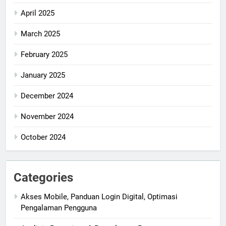
April 2025
March 2025
February 2025
January 2025
December 2024
November 2024
October 2024
Categories
Akses Mobile, Panduan Login Digital, Optimasi
Pengalaman Pengguna