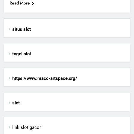
Read More
situs slot
togel slot
https://www.macc-artspace.org/
slot
link slot gacor