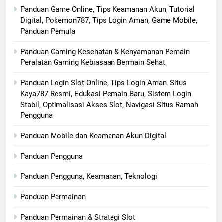
Panduan Game Online, Tips Keamanan Akun, Tutorial
Digital, Pokemon787, Tips Login Aman, Game Mobile,
Panduan Pemula
Panduan Gaming Kesehatan & Kenyamanan Pemain
Peralatan Gaming Kebiasaan Bermain Sehat
Panduan Login Slot Online, Tips Login Aman, Situs
Kaya787 Resmi, Edukasi Pemain Baru, Sistem Login
Stabil, Optimalisasi Akses Slot, Navigasi Situs Ramah
Pengguna
Panduan Mobile dan Keamanan Akun Digital
Panduan Pengguna
Panduan Pengguna, Keamanan, Teknologi
Panduan Permainan
Panduan Permainan & Strategi Slot