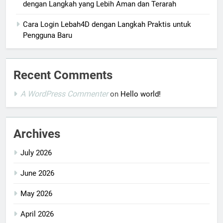
dengan Langkah yang Lebih Aman dan Terarah
Cara Login Lebah4D dengan Langkah Praktis untuk
Pengguna Baru
Recent Comments
A WordPress Commenter
on
Hello world!
Archives
July 2026
June 2026
May 2026
April 2026