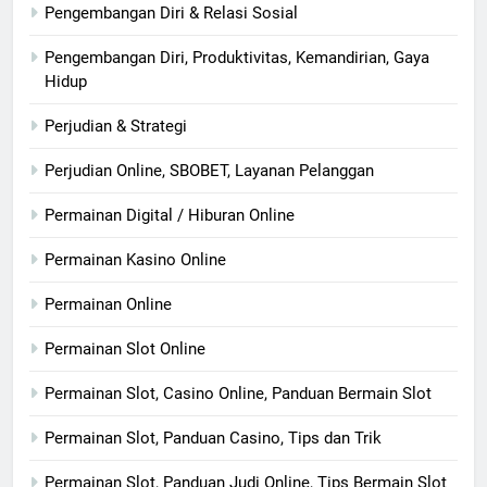
Pengembangan Diri & Relasi Sosial
Pengembangan Diri, Produktivitas, Kemandirian, Gaya
Hidup
Perjudian & Strategi
Perjudian Online, SBOBET, Layanan Pelanggan
Permainan Digital / Hiburan Online
Permainan Kasino Online
Permainan Online
Permainan Slot Online
Permainan Slot, Casino Online, Panduan Bermain Slot
Permainan Slot, Panduan Casino, Tips dan Trik
Permainan Slot, Panduan Judi Online, Tips Bermain Slot