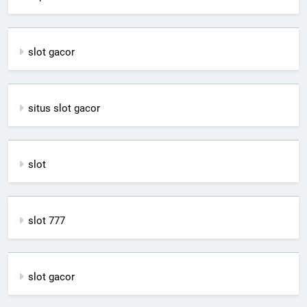
slot gacor
situs slot gacor
slot
slot 777
slot gacor