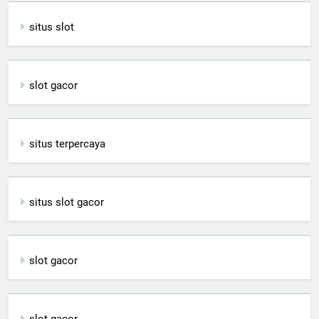
situs slot
slot gacor
situs terpercaya
situs slot gacor
slot gacor
slot gacor