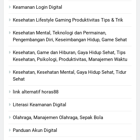
Keamanan Login Digital
Kesehatan Lifestyle Gaming Produktivitas Tips & Trik
Kesehatan Mental, Teknologi dan Permainan,
Pengembangan Diri, Keseimbangan Hidup, Game Sehat
Kesehatan, Game dan Hiburan, Gaya Hidup Sehat, Tips
Kesehatan, Psikologi, Produktivitas, Manajemen Waktu
Kesehatan, Kesehatan Mental, Gaya Hidup Sehat, Tidur
Sehat
link alternatif horas88
Literasi Keamanan Digital
Olahraga, Manajemen Olahraga, Sepak Bola
Panduan Akun Digital