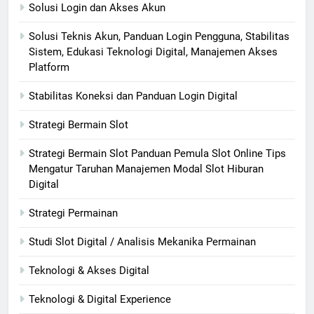
Solusi Login dan Akses Akun
Solusi Teknis Akun, Panduan Login Pengguna, Stabilitas
Sistem, Edukasi Teknologi Digital, Manajemen Akses
Platform
Stabilitas Koneksi dan Panduan Login Digital
Strategi Bermain Slot
Strategi Bermain Slot Panduan Pemula Slot Online Tips
Mengatur Taruhan Manajemen Modal Slot Hiburan
Digital
Strategi Permainan
Studi Slot Digital / Analisis Mekanika Permainan
Teknologi & Akses Digital
Teknologi & Digital Experience