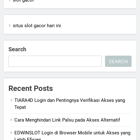
situs slot gacor hari ini
Search
SEARCH
Recent Posts
TIARA4D Login dan Pentingnya Verifikasi Akses yang
Tepat
Cara Menghindari Link Palsu pada Akses Alternatif
EDWINSLOT Login di Browser Mobile untuk Akses yang
Lebih Efisien