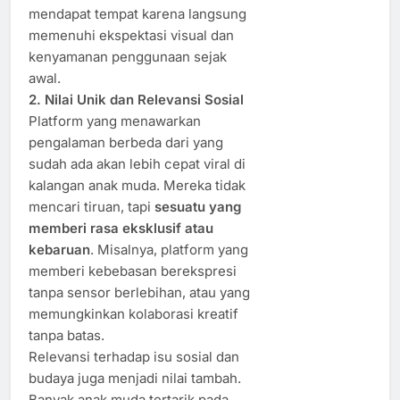
mendapat tempat karena langsung
memenuhi ekspektasi visual dan
kenyamanan penggunaan sejak
awal.
2. Nilai Unik dan Relevansi Sosial
Platform yang menawarkan
pengalaman berbeda dari yang
sudah ada akan lebih cepat viral di
kalangan anak muda. Mereka tidak
mencari tiruan, tapi
sesuatu yang
memberi rasa eksklusif atau
kebaruan
. Misalnya, platform yang
memberi kebebasan berekspresi
tanpa sensor berlebihan, atau yang
memungkinkan kolaborasi kreatif
tanpa batas.
Relevansi terhadap isu sosial dan
budaya juga menjadi nilai tambah.
Banyak anak muda tertarik pada