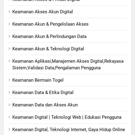
Keamanan Akses Akun Digital
Keamanan Akun & Pengelolaan Akses
Keamanan Akun & Perlindungan Data
Keamanan Akun & Teknologi Digital
Keamanan Aplikasi,Manajemen Akses Digital,Rekayasa
Sistem,Validasi Data,Pengalaman Pengguna
Keamanan Bermain Togel
Keamanan Data & Etika Digital
Keamanan Data dan Akses Akun
Keamanan Digital | Teknologi Web | Edukasi Pengguna
Keamanan Digital, Teknologi Internet, Gaya Hidup Online