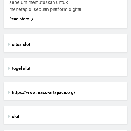
sebelum memutuskan untuk
menetap di sebuah platform digital
Read More
situs slot
togel slot
https://www.macc-artspace.org/
slot