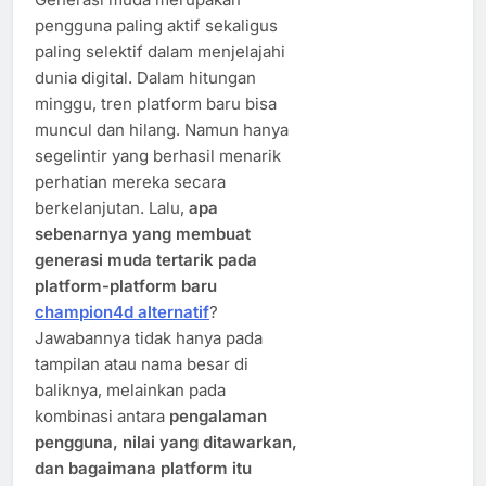
pengguna paling aktif sekaligus
paling selektif dalam menjelajahi
dunia digital. Dalam hitungan
minggu, tren platform baru bisa
muncul dan hilang. Namun hanya
segelintir yang berhasil menarik
perhatian mereka secara
berkelanjutan. Lalu,
apa
sebenarnya yang membuat
generasi muda tertarik pada
platform-platform baru
champion4d alternatif
?
Jawabannya tidak hanya pada
tampilan atau nama besar di
baliknya, melainkan pada
kombinasi antara
pengalaman
pengguna, nilai yang ditawarkan,
dan bagaimana platform itu