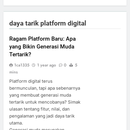
daya tarik platform digital
Ragam Platform Baru: Apa
yang Bikin Generasi Muda
Tertarik?
1ca1335
1 year ago
0
5
mins
Platform digital terus
bermunculan, tapi apa sebenarnya
yang membuat generasi muda
tertarik untuk mencobanya? Simak
ulasan tentang fitur, nilai, dan
pengalaman yang jadi daya tarik
utama.
Generasi muda merupakan