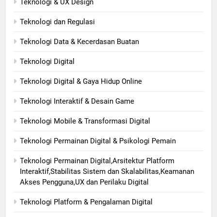
Teknologi & UX Design
Teknologi dan Regulasi
Teknologi Data & Kecerdasan Buatan
Teknologi Digital
Teknologi Digital & Gaya Hidup Online
Teknologi Interaktif & Desain Game
Teknologi Mobile & Transformasi Digital
Teknologi Permainan Digital & Psikologi Pemain
Teknologi Permainan Digital,Arsitektur Platform
Interaktif,Stabilitas Sistem dan Skalabilitas,Keamanan
Akses Pengguna,UX dan Perilaku Digital
Teknologi Platform & Pengalaman Digital