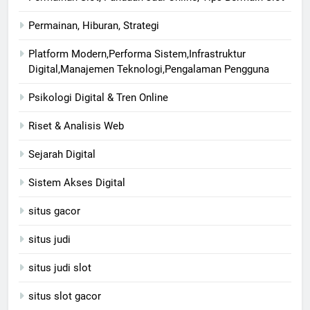
Permainan, Hiburan, Strategi
Platform Modern,Performa Sistem,Infrastruktur
Digital,Manajemen Teknologi,Pengalaman Pengguna
Psikologi Digital & Tren Online
Riset & Analisis Web
Sejarah Digital
Sistem Akses Digital
situs gacor
situs judi
situs judi slot
situs slot gacor