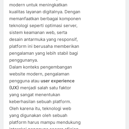
modern untuk meningkatkan
kualitas layanan digitalnya. Dengan
memanfaatkan berbagai komponen
teknologi seperti optimasi server,
sistem keamanan web, serta
desain antarmuka yang responsif,
platform ini berusaha memberikan
pengalaman yang lebih stabil bagi
penggunanya.
Dalam konteks pengembangan
website modern, pengalaman
pengguna atau
user experience
(UX)
menjadi salah satu faktor
yang sangat menentukan
keberhasilan sebuah platform.
Oleh karena itu, teknologi web
yang digunakan oleh sebuah
platform harus mampu mendukung