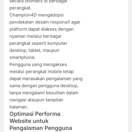
secara otomatis di berbagai
perangkat.
Champion4D mengadopsi
pendekatan desain responsif agar
platform dapat diakses dengan
nyaman melalui berbagai
perangkat seperti komputer
desktop, tablet, maupun
smartphone.
Pengguna yang mengakses
melalui perangkat mobile tetap
dapat merasakan pengalaman yang
sama dengan pengguna desktop,
tanpa mengalami kesulitan dalam
navigasi ataupun tampilan
halaman.
Optimasi Performa
Website untuk
Pengalaman Pengguna