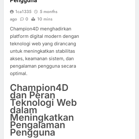
Pengguna
1ca1335
5 months
ago
0
10 mins
Champion4D menghadirkan
platform digital modern dengan
teknologi web yang dirancang
untuk meningkatkan stabilitas
akses, keamanan sistem, dan
pengalaman pengguna secara
optimal.
Champion4D
dan Peran
Teknologi Web
dalam
Meningkatkan
Pengalaman
Pengguna