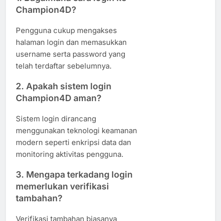
Champion4D?
Pengguna cukup mengakses
halaman login dan memasukkan
username serta password yang
telah terdaftar sebelumnya.
2. Apakah sistem login
Champion4D aman?
Sistem login dirancang
menggunakan teknologi keamanan
modern seperti enkripsi data dan
monitoring aktivitas pengguna.
3. Mengapa terkadang login
memerlukan verifikasi
tambahan?
Verifikasi tambahan biasanya