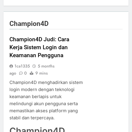
Champion4D
Champion4D Judi: Cara
Kerja Sistem Login dan
Keamanan Pengguna
1ca1335
5 months
ago
0
9 mins
Champion4D menghadirkan sistem
login modern dengan teknologi
keamanan berlapis untuk
melindungi akun pengguna serta
memastikan akses platform yang
stabil dan terpercaya.
Champion4D