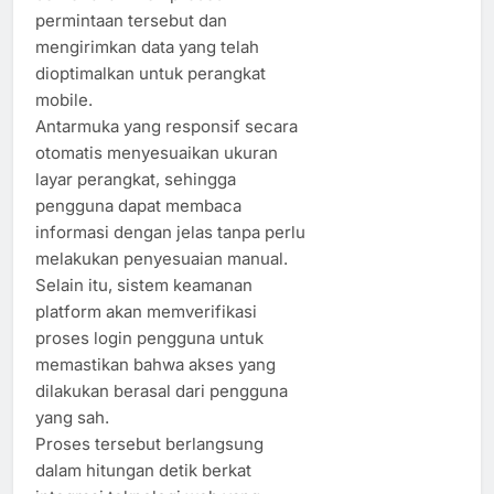
permintaan tersebut dan
mengirimkan data yang telah
dioptimalkan untuk perangkat
mobile.
Antarmuka yang responsif secara
otomatis menyesuaikan ukuran
layar perangkat, sehingga
pengguna dapat membaca
informasi dengan jelas tanpa perlu
melakukan penyesuaian manual.
Selain itu, sistem keamanan
platform akan memverifikasi
proses login pengguna untuk
memastikan bahwa akses yang
dilakukan berasal dari pengguna
yang sah.
Proses tersebut berlangsung
dalam hitungan detik berkat