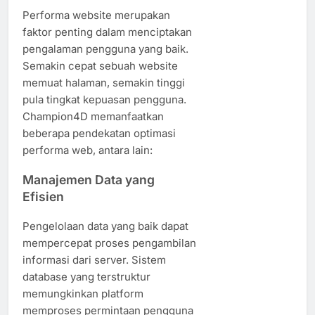
Performa website merupakan
faktor penting dalam menciptakan
pengalaman pengguna yang baik.
Semakin cepat sebuah website
memuat halaman, semakin tinggi
pula tingkat kepuasan pengguna.
Champion4D memanfaatkan
beberapa pendekatan optimasi
performa web, antara lain:
Manajemen Data yang
Efisien
Pengelolaan data yang baik dapat
mempercepat proses pengambilan
informasi dari server. Sistem
database yang terstruktur
memungkinkan platform
memproses permintaan pengguna