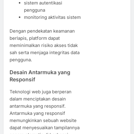
sistem autentikasi
pengguna
monitoring aktivitas sistem
Dengan pendekatan keamanan
berlapis, platform dapat
meminimalkan risiko akses tidak
sah serta menjaga integritas data
pengguna.
Desain Antarmuka yang
Responsif
Teknologi web juga berperan
dalam menciptakan desain
antarmuka yang responsif.
Antarmuka yang responsif
memungkinkan sebuah website
dapat menyesuaikan tampilannya