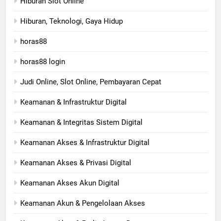
Hiburan Slot Online
Hiburan, Teknologi, Gaya Hidup
horas88
horas88 login
Judi Online, Slot Online, Pembayaran Cepat
Keamanan & Infrastruktur Digital
Keamanan & Integritas Sistem Digital
Keamanan Akses & Infrastruktur Digital
Keamanan Akses & Privasi Digital
Keamanan Akses Akun Digital
Keamanan Akun & Pengelolaan Akses