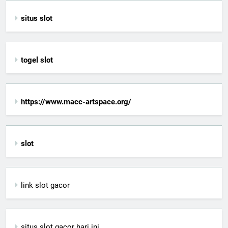
situs slot
togel slot
https://www.macc-artspace.org/
slot
link slot gacor
situs slot gacor hari ini