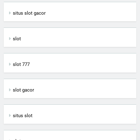
situs slot gacor
slot
slot 777
slot gacor
situs slot