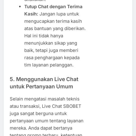
Tutup Chat dengan Terima
Kasih:
Jangan lupa untuk
mengucapkan terima kasih
atas bantuan yang diberikan.
Hal ini tidak hanya
menunjukkan sikap yang
baik, tetapi juga memberi
rasa penghargaan kepada
tim layanan pelanggan.
5. Menggunakan Live Chat
untuk Pertanyaan Umum
Selain mengatasi masalah teknis
atau transaksi, Live Chat SBOBET
juga sangat berguna untuk
pertanyaan umum tentang layanan
mereka. Anda dapat bertanya
tentang promo terbaru, ketentuan