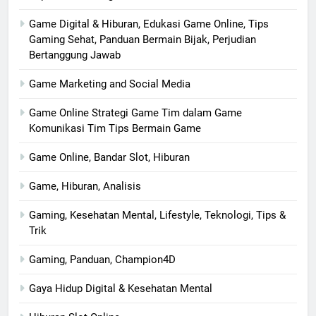
Game Digital & Hiburan, Edukasi Game Online, Tips
Gaming Sehat, Panduan Bermain Bijak, Perjudian
Bertanggung Jawab
Game Marketing and Social Media
Game Online Strategi Game Tim dalam Game
Komunikasi Tim Tips Bermain Game
Game Online, Bandar Slot, Hiburan
Game, Hiburan, Analisis
Gaming, Kesehatan Mental, Lifestyle, Teknologi, Tips &
Trik
Gaming, Panduan, Champion4D
Gaya Hidup Digital & Kesehatan Mental