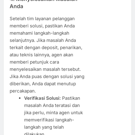
Anda
Setelah tim layanan pelanggan
memberi solusi, pastikan Anda
memahami langkah-langkah
selanjutnya. Jika masalah Anda
terkait dengan deposit, penarikan,
atau teknis lainnya, agen akan
memberi petunjuk cara
menyelesaikan masalah tersebut.
Jika Anda puas dengan solusi yang
diberikan, Anda dapat menutup
percakapan.
Verifikasi Solusi:
Pastikan
masalah Anda teratasi dan
jika perlu, minta agen untuk
memverifikasi langkah-
langkah yang telah
dilakukan.