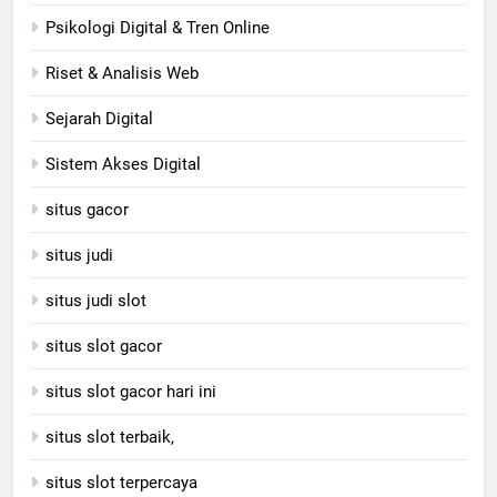
Psikologi Digital & Tren Online
Riset & Analisis Web
Sejarah Digital
Sistem Akses Digital
situs gacor
situs judi
situs judi slot
situs slot gacor
situs slot gacor hari ini
situs slot terbaik,
situs slot terpercaya