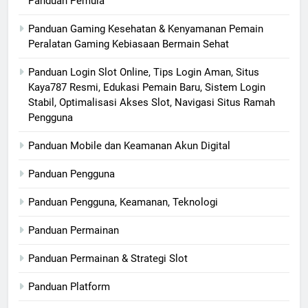
Panduan Pemula
Panduan Gaming Kesehatan & Kenyamanan Pemain
Peralatan Gaming Kebiasaan Bermain Sehat
Panduan Login Slot Online, Tips Login Aman, Situs
Kaya787 Resmi, Edukasi Pemain Baru, Sistem Login
Stabil, Optimalisasi Akses Slot, Navigasi Situs Ramah
Pengguna
Panduan Mobile dan Keamanan Akun Digital
Panduan Pengguna
Panduan Pengguna, Keamanan, Teknologi
Panduan Permainan
Panduan Permainan & Strategi Slot
Panduan Platform