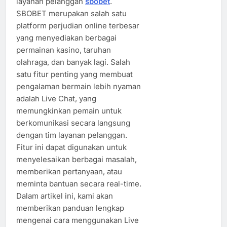
layanan pelanggan
sbobet
.
SBOBET merupakan salah satu
platform perjudian online terbesar
yang menyediakan berbagai
permainan kasino, taruhan
olahraga, dan banyak lagi. Salah
satu fitur penting yang membuat
pengalaman bermain lebih nyaman
adalah Live Chat, yang
memungkinkan pemain untuk
berkomunikasi secara langsung
dengan tim layanan pelanggan.
Fitur ini dapat digunakan untuk
menyelesaikan berbagai masalah,
memberikan pertanyaan, atau
meminta bantuan secara real-time.
Dalam artikel ini, kami akan
memberikan panduan lengkap
mengenai cara menggunakan Live