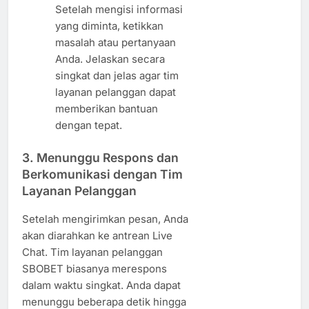
Setelah mengisi informasi
yang diminta, ketikkan
masalah atau pertanyaan
Anda. Jelaskan secara
singkat dan jelas agar tim
layanan pelanggan dapat
memberikan bantuan
dengan tepat.
3. Menunggu Respons dan
Berkomunikasi dengan Tim
Layanan Pelanggan
Setelah mengirimkan pesan, Anda
akan diarahkan ke antrean Live
Chat. Tim layanan pelanggan
SBOBET biasanya merespons
dalam waktu singkat. Anda dapat
menunggu beberapa detik hingga