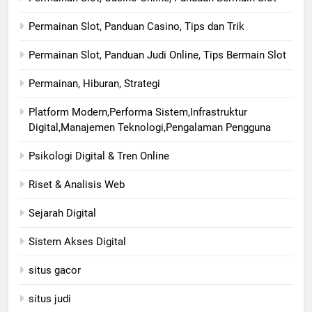
Permainan Slot, Panduan Casino, Tips dan Trik
Permainan Slot, Panduan Judi Online, Tips Bermain Slot
Permainan, Hiburan, Strategi
Platform Modern,Performa Sistem,Infrastruktur
Digital,Manajemen Teknologi,Pengalaman Pengguna
Psikologi Digital & Tren Online
Riset & Analisis Web
Sejarah Digital
Sistem Akses Digital
situs gacor
situs judi