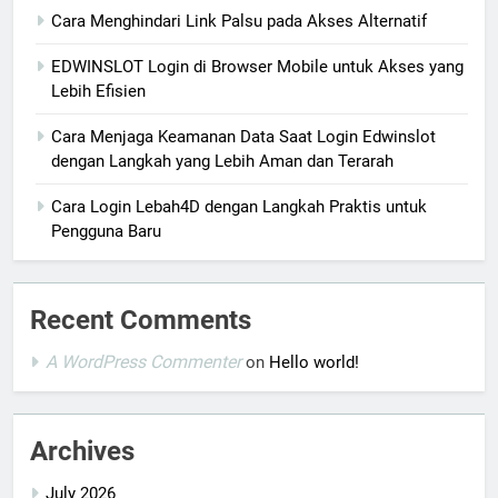
Cara Menghindari Link Palsu pada Akses Alternatif
EDWINSLOT Login di Browser Mobile untuk Akses yang
Lebih Efisien
Cara Menjaga Keamanan Data Saat Login Edwinslot
dengan Langkah yang Lebih Aman dan Terarah
Cara Login Lebah4D dengan Langkah Praktis untuk
Pengguna Baru
Recent Comments
A WordPress Commenter
on
Hello world!
Archives
July 2026