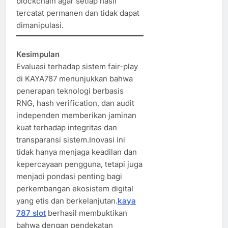
blockchain agar setiap hasil
tercatat permanen dan tidak dapat
dimanipulasi.
Kesimpulan
Evaluasi terhadap sistem fair-play
di KAYA787 menunjukkan bahwa
penerapan teknologi berbasis
RNG, hash verification, dan audit
independen memberikan jaminan
kuat terhadap integritas dan
transparansi sistem.Inovasi ini
tidak hanya menjaga keadilan dan
kepercayaan pengguna, tetapi juga
menjadi pondasi penting bagi
perkembangan ekosistem digital
yang etis dan berkelanjutan.
kaya
787 slot
berhasil membuktikan
bahwa dengan pendekatan