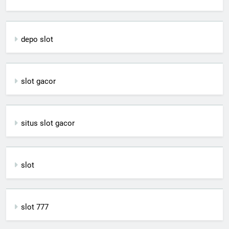
depo slot
slot gacor
situs slot gacor
slot
slot 777