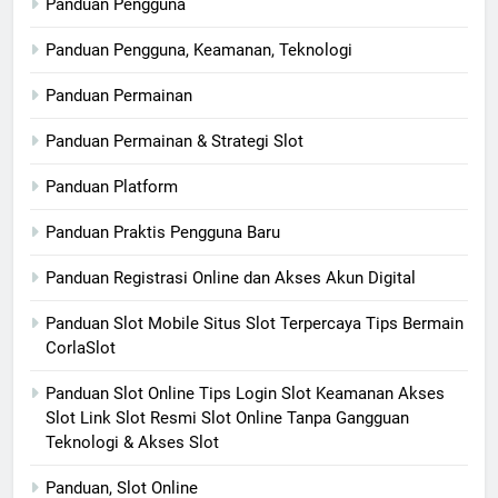
Panduan Pengguna
Panduan Pengguna, Keamanan, Teknologi
Panduan Permainan
Panduan Permainan & Strategi Slot
Panduan Platform
Panduan Praktis Pengguna Baru
Panduan Registrasi Online dan Akses Akun Digital
Panduan Slot Mobile Situs Slot Terpercaya Tips Bermain
CorlaSlot
Panduan Slot Online Tips Login Slot Keamanan Akses
Slot Link Slot Resmi Slot Online Tanpa Gangguan
Teknologi & Akses Slot
Panduan, Slot Online