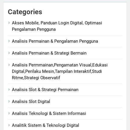
Categories
Akses Mobile, Panduan Login Digital, Optimasi
Pengalaman Pengguna
Analisis Permainan & Pengalaman Pengguna
Analisis Permainan & Strategi Bermain
Analisis Permmainan,Pengamatan Visual,Edukasi
Digital,Perilaku Mesin,Tampilan Interaktif,Studi
Ritme,Strategi Observatif
Analisis Slot & Strategi Permainan
Analisis Slot Digital
Analisis Teknologi & Sistem Informasi
Analitik Sistem & Teknologi Digital