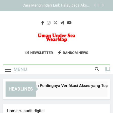
Skip
EDWINSLOT Login di Browser Mobile untuk
to
Akses yang Lebih Efisien
content
Cara Menjaga Keamanan Data Saat Login
Edwinslot dengan Langkah yang Lebih Aman dan
Terarah
TIARA4D Login dan Pentingnya Verifikasi Akses
yang Tepat
Cara Menghindari Link Palsu pada Akses
Alternatif
Under Sea Wear
Tampil Stylish Dengan Koleksi Pakaian
EDWINSLOT Login di Browser Mobile untuk
NEWSLETTER
RANDOM NEWS
Akses yang Lebih Efisien
Renang Dan Aksesori Pantai Dari
Cara Menjaga Keamanan Data Saat Login
Undersea Wear. Produk Berkualitas
Edwinslot dengan Langkah yang Lebih Aman dan
MENU
Terarah
Untuk Liburan Anda.
IARA4D Login dan Pentingnya Verifikasi Akses yang Tepat
HEADLINES
 Weeks Ago
Home
audit digital