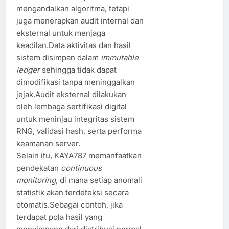
mengandalkan algoritma, tetapi
juga menerapkan audit internal dan
eksternal untuk menjaga
keadilan.Data aktivitas dan hasil
sistem disimpan dalam
immutable
ledger
sehingga tidak dapat
dimodifikasi tanpa meninggalkan
jejak.Audit eksternal dilakukan
oleh lembaga sertifikasi digital
untuk meninjau integritas sistem
RNG, validasi hash, serta performa
keamanan server.
Selain itu, KAYA787 memanfaatkan
pendekatan
continuous
monitoring
, di mana setiap anomali
statistik akan terdeteksi secara
otomatis.Sebagai contoh, jika
terdapat pola hasil yang