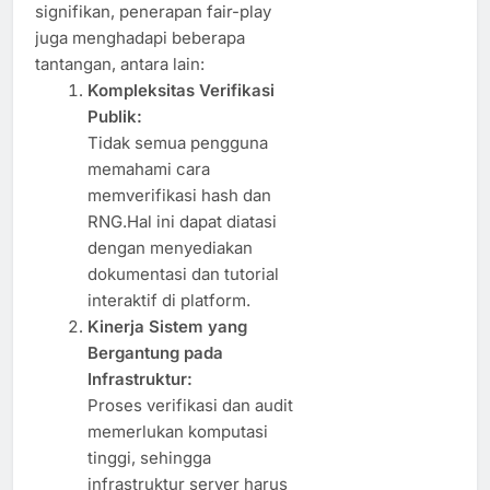
signifikan, penerapan fair-play
juga menghadapi beberapa
tantangan, antara lain:
Kompleksitas Verifikasi
Publik:
Tidak semua pengguna
memahami cara
memverifikasi hash dan
RNG.Hal ini dapat diatasi
dengan menyediakan
dokumentasi dan tutorial
interaktif di platform.
Kinerja Sistem yang
Bergantung pada
Infrastruktur:
Proses verifikasi dan audit
memerlukan komputasi
tinggi, sehingga
infrastruktur server harus