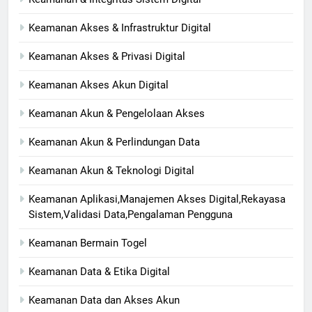
Keamanan Akses & Infrastruktur Digital
Keamanan Akses & Privasi Digital
Keamanan Akses Akun Digital
Keamanan Akun & Pengelolaan Akses
Keamanan Akun & Perlindungan Data
Keamanan Akun & Teknologi Digital
Keamanan Aplikasi,Manajemen Akses Digital,Rekayasa
Sistem,Validasi Data,Pengalaman Pengguna
Keamanan Bermain Togel
Keamanan Data & Etika Digital
Keamanan Data dan Akses Akun