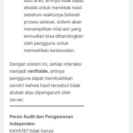
satu arah, artinya tidak dapat
dibalik untuk menebak hasil
sebelum waktunya.Setelah
proses selesai, sistem akan
menampilkan nilai asli yang
kemudian bisa dibandingkan
oleh pengguna untuk
memastikan kesesuaian.
Dengan sistem ini, setiap interaksi
menjadi
verifiable
, artinya
pengguna dapat membuktikan
sendiri bahwa hasil tersebut tidak
diubah atau dipengaruhi oleh
server.
Peran Audit dan Pengawasan
Independen
KAYA787 tidak hanya