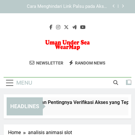
Skip
EDWINSLOT Login di Browser Mobile untuk
to
Akses yang Lebih Efisien
content
Cara Menjaga Keamanan Data Saat Login
Edwinslot dengan Langkah yang Lebih Aman dan
Terarah
TIARA4D Login dan Pentingnya Verifikasi Akses
yang Tepat
Cara Menghindari Link Palsu pada Akses
Alternatif
Under Sea Wear
Tampil Stylish Dengan Koleksi Pakaian
EDWINSLOT Login di Browser Mobile untuk
NEWSLETTER
RANDOM NEWS
Akses yang Lebih Efisien
Renang Dan Aksesori Pantai Dari
Cara Menjaga Keamanan Data Saat Login
Undersea Wear. Produk Berkualitas
Edwinslot dengan Langkah yang Lebih Aman dan
MENU
Terarah
Untuk Liburan Anda.
IARA4D Login dan Pentingnya Verifikasi Akses yang Tepat
HEADLINES
Weeks Ago
Home
analisis animasi slot