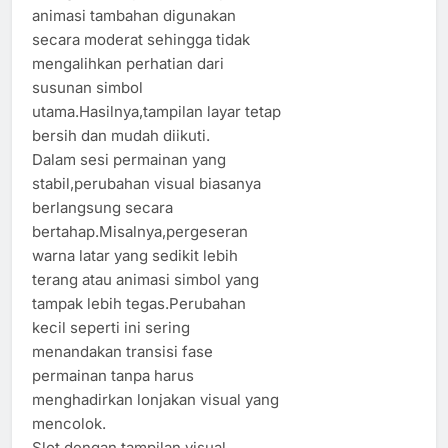
animasi tambahan digunakan
secara moderat sehingga tidak
mengalihkan perhatian dari
susunan simbol
utama.Hasilnya,tampilan layar tetap
bersih dan mudah diikuti.
Dalam sesi permainan yang
stabil,perubahan visual biasanya
berlangsung secara
bertahap.Misalnya,pergeseran
warna latar yang sedikit lebih
terang atau animasi simbol yang
tampak lebih tegas.Perubahan
kecil seperti ini sering
menandakan transisi fase
permainan tanpa harus
menghadirkan lonjakan visual yang
mencolok.
Slot dengan tampilan visual