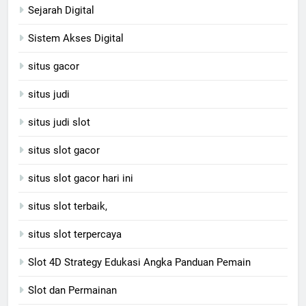
Sejarah Digital
Sistem Akses Digital
situs gacor
situs judi
situs judi slot
situs slot gacor
situs slot gacor hari ini
situs slot terbaik,
situs slot terpercaya
Slot 4D Strategy Edukasi Angka Panduan Pemain
Slot dan Permainan