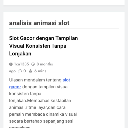
analisis animasi slot
Slot Gacor dengan Tampilan
Visual Konsisten Tanpa
Lonjakan
1ca1335
8 months
ago
0
6 mins
Ulasan mendalam tentang
slot
gacor
dengan tampilan visual
konsisten tanpa
lonjakan.Membahas kestabilan
animasi,ritme layar,dan cara
pemain membaca dinamika visual
secara bertahap sepanjang sesi
permainan.