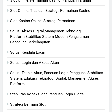
Slot Online, Permainan Casino, Panduan Taruhan
Slot Online, Tips dan Strategi, Permainan Kasino
Slot, Kasino Online, Strategi Permainan
Solusi Akses Digital,Manajemen Teknologi
Platform,Stabilitas Sistem Modern,Pengalaman
Pengguna Berkelanjutan
Solusi Kendala Login
Solusi Login dan Akses Akun
Solusi Teknis Akun, Panduan Login Pengguna, Stabilitas
Sistem, Edukasi Teknologi Digital, Manajemen Akses
Platform
Stabilitas Koneksi dan Panduan Login Digital
Strategi Bermain Slot