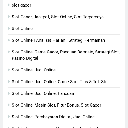
slot gacor
Slot Gacor, Jackpot, Slot Online, Slot Terpercaya
Slot Online
Slot Online | Analisis Harian | Strategi Permainan
Slot Online, Game Gacor, Panduan Bermain, Strategi Slot,
Kasino Digital
Slot Online, Judi Online
Slot Online, Judi Online, Game Slot, Tips & Trik Slot
Slot Online, Judi Online, Panduan
Slot Online, Mesin Slot, Fitur Bonus, Slot Gacor
Slot Online, Pembayaran Digital, Judi Online