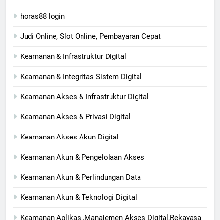
horas88 login
Judi Online, Slot Online, Pembayaran Cepat
Keamanan & Infrastruktur Digital
Keamanan & Integritas Sistem Digital
Keamanan Akses & Infrastruktur Digital
Keamanan Akses & Privasi Digital
Keamanan Akses Akun Digital
Keamanan Akun & Pengelolaan Akses
Keamanan Akun & Perlindungan Data
Keamanan Akun & Teknologi Digital
Keamanan Aplikasi,Manajemen Akses Digital,Rekayasa