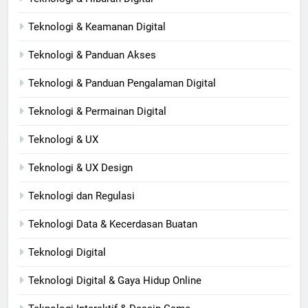
Teknologi & Keamanan Digital
Teknologi & Panduan Akses
Teknologi & Panduan Pengalaman Digital
Teknologi & Permainan Digital
Teknologi & UX
Teknologi & UX Design
Teknologi dan Regulasi
Teknologi Data & Kecerdasan Buatan
Teknologi Digital
Teknologi Digital & Gaya Hidup Online