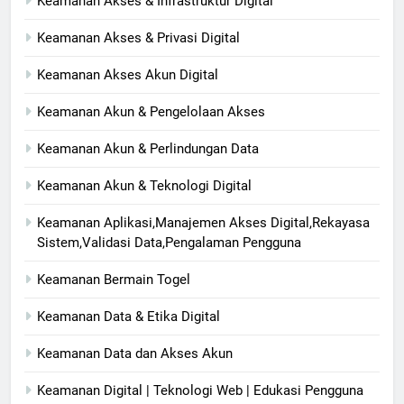
Keamanan Akses & Infrastruktur Digital
Keamanan Akses & Privasi Digital
Keamanan Akses Akun Digital
Keamanan Akun & Pengelolaan Akses
Keamanan Akun & Perlindungan Data
Keamanan Akun & Teknologi Digital
Keamanan Aplikasi,Manajemen Akses Digital,Rekayasa
Sistem,Validasi Data,Pengalaman Pengguna
Keamanan Bermain Togel
Keamanan Data & Etika Digital
Keamanan Data dan Akses Akun
Keamanan Digital | Teknologi Web | Edukasi Pengguna