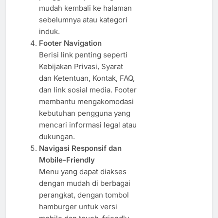
mudah kembali ke halaman
sebelumnya atau kategori
induk.
Footer Navigation
Berisi link penting seperti
Kebijakan Privasi, Syarat
dan Ketentuan, Kontak, FAQ,
dan link sosial media. Footer
membantu mengakomodasi
kebutuhan pengguna yang
mencari informasi legal atau
dukungan.
Navigasi Responsif dan
Mobile-Friendly
Menu yang dapat diakses
dengan mudah di berbagai
perangkat, dengan tombol
hamburger untuk versi