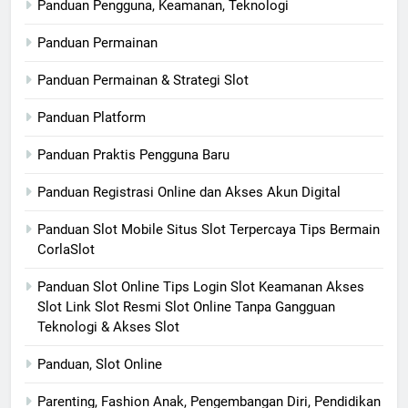
Panduan Pengguna, Keamanan, Teknologi
Panduan Permainan
Panduan Permainan & Strategi Slot
Panduan Platform
Panduan Praktis Pengguna Baru
Panduan Registrasi Online dan Akses Akun Digital
Panduan Slot Mobile Situs Slot Terpercaya Tips Bermain
CorlaSlot
Panduan Slot Online Tips Login Slot Keamanan Akses
Slot Link Slot Resmi Slot Online Tanpa Gangguan
Teknologi & Akses Slot
Panduan, Slot Online
Parenting, Fashion Anak, Pengembangan Diri, Pendidikan