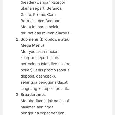
(header) dengan kategori
utama seperti Beranda,
Game, Promo, Cara
Bermain, dan Bantuan.
Menu ini harus selalu
terlihat dan mudah diakses.
Submenu (Dropdown atau
Mega Menu)
Menyediakan rincian
kategori seperti jenis
permainan (slot, live casino,
poker), jenis promo (bonus
deposit, cashback),
sehingga pengguna dapat
langsung ke topik spesifik.
Breadcrumbs
Memberikan jejak navigasi
halaman sehingga
pengguna dapat dengan