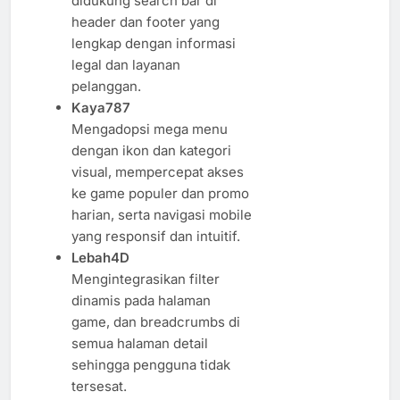
didukung search bar di
header dan footer yang
lengkap dengan informasi
legal dan layanan
pelanggan.
Kaya787
Mengadopsi mega menu
dengan ikon dan kategori
visual, mempercepat akses
ke game populer dan promo
harian, serta navigasi mobile
yang responsif dan intuitif.
Lebah4D
Mengintegrasikan filter
dinamis pada halaman
game, dan breadcrumbs di
semua halaman detail
sehingga pengguna tidak
tersesat.