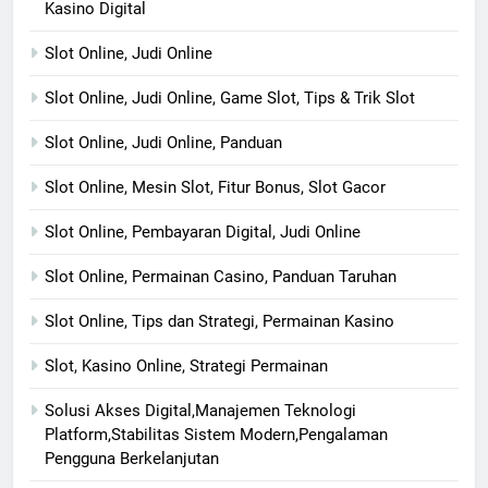
Kasino Digital
Slot Online, Judi Online
Slot Online, Judi Online, Game Slot, Tips & Trik Slot
Slot Online, Judi Online, Panduan
Slot Online, Mesin Slot, Fitur Bonus, Slot Gacor
Slot Online, Pembayaran Digital, Judi Online
Slot Online, Permainan Casino, Panduan Taruhan
Slot Online, Tips dan Strategi, Permainan Kasino
Slot, Kasino Online, Strategi Permainan
Solusi Akses Digital,Manajemen Teknologi
Platform,Stabilitas Sistem Modern,Pengalaman
Pengguna Berkelanjutan