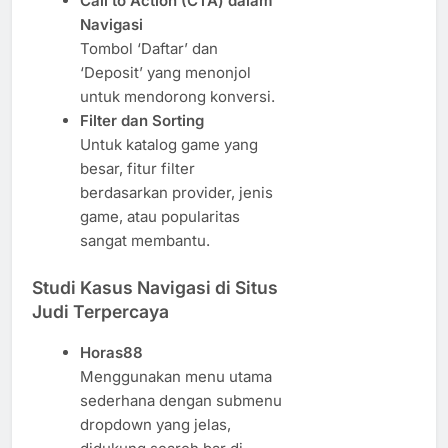
Call to Action (CTA) dalam
Navigasi
Tombol ‘Daftar’ dan
‘Deposit’ yang menonjol
untuk mendorong konversi.
Filter dan Sorting
Untuk katalog game yang
besar, fitur filter
berdasarkan provider, jenis
game, atau popularitas
sangat membantu.
Studi Kasus Navigasi di Situs
Judi Terpercaya
Horas88
Menggunakan menu utama
sederhana dengan submenu
dropdown yang jelas,