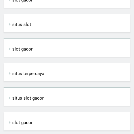
slot gacor
situs slot
slot gacor
situs terpercaya
situs slot gacor
slot gacor