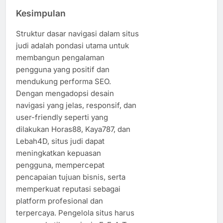
Kesimpulan
Struktur dasar navigasi dalam situs
judi adalah pondasi utama untuk
membangun pengalaman
pengguna yang positif dan
mendukung performa SEO.
Dengan mengadopsi desain
navigasi yang jelas, responsif, dan
user-friendly seperti yang
dilakukan Horas88, Kaya787, dan
Lebah4D, situs judi dapat
meningkatkan kepuasan
pengguna, mempercepat
pencapaian tujuan bisnis, serta
memperkuat reputasi sebagai
platform profesional dan
terpercaya. Pengelola situs harus