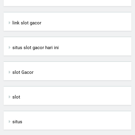
link slot gacor
situs slot gacor hari ini
slot Gacor
slot
situs