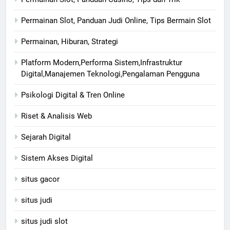
Permainan Slot, Panduan Judi Online, Tips Bermain Slot
Permainan, Hiburan, Strategi
Platform Modern,Performa Sistem,Infrastruktur
Digital,Manajemen Teknologi,Pengalaman Pengguna
Psikologi Digital & Tren Online
Riset & Analisis Web
Sejarah Digital
Sistem Akses Digital
situs gacor
situs judi
situs judi slot