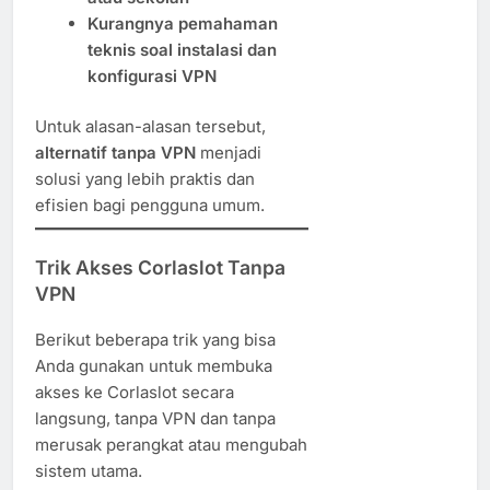
Kurangnya pemahaman
teknis soal instalasi dan
konfigurasi VPN
Untuk alasan-alasan tersebut,
alternatif tanpa VPN
menjadi
solusi yang lebih praktis dan
efisien bagi pengguna umum.
Trik Akses Corlaslot Tanpa
VPN
Berikut beberapa trik yang bisa
Anda gunakan untuk membuka
akses ke Corlaslot secara
langsung, tanpa VPN dan tanpa
merusak perangkat atau mengubah
sistem utama.