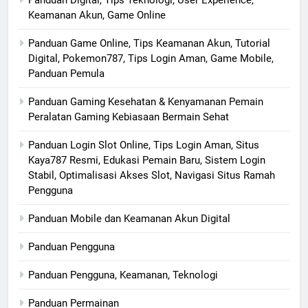
Keamanan Akun, Game Online
Panduan Game Online, Tips Keamanan Akun, Tutorial
Digital, Pokemon787, Tips Login Aman, Game Mobile,
Panduan Pemula
Panduan Gaming Kesehatan & Kenyamanan Pemain
Peralatan Gaming Kebiasaan Bermain Sehat
Panduan Login Slot Online, Tips Login Aman, Situs
Kaya787 Resmi, Edukasi Pemain Baru, Sistem Login
Stabil, Optimalisasi Akses Slot, Navigasi Situs Ramah
Pengguna
Panduan Mobile dan Keamanan Akun Digital
Panduan Pengguna
Panduan Pengguna, Keamanan, Teknologi
Panduan Permainan