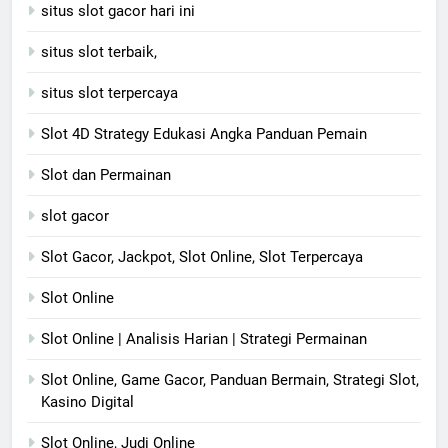
situs slot gacor hari ini
situs slot terbaik,
situs slot terpercaya
Slot 4D Strategy Edukasi Angka Panduan Pemain
Slot dan Permainan
slot gacor
Slot Gacor, Jackpot, Slot Online, Slot Terpercaya
Slot Online
Slot Online | Analisis Harian | Strategi Permainan
Slot Online, Game Gacor, Panduan Bermain, Strategi Slot,
Kasino Digital
Slot Online, Judi Online