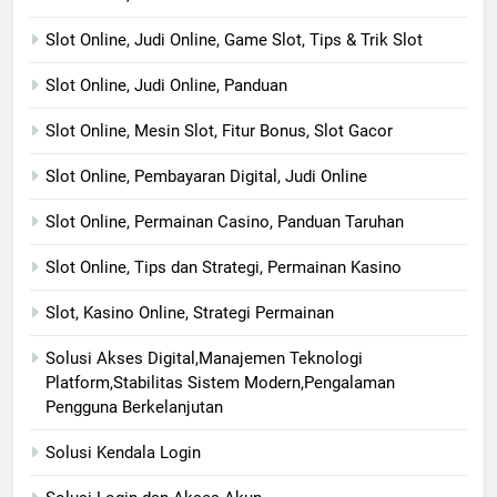
Slot Online, Judi Online, Game Slot, Tips & Trik Slot
Slot Online, Judi Online, Panduan
Slot Online, Mesin Slot, Fitur Bonus, Slot Gacor
Slot Online, Pembayaran Digital, Judi Online
Slot Online, Permainan Casino, Panduan Taruhan
Slot Online, Tips dan Strategi, Permainan Kasino
Slot, Kasino Online, Strategi Permainan
Solusi Akses Digital,Manajemen Teknologi
Platform,Stabilitas Sistem Modern,Pengalaman
Pengguna Berkelanjutan
Solusi Kendala Login