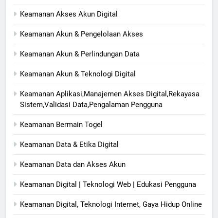
Keamanan Akses Akun Digital
Keamanan Akun & Pengelolaan Akses
Keamanan Akun & Perlindungan Data
Keamanan Akun & Teknologi Digital
Keamanan Aplikasi,Manajemen Akses Digital,Rekayasa
Sistem,Validasi Data,Pengalaman Pengguna
Keamanan Bermain Togel
Keamanan Data & Etika Digital
Keamanan Data dan Akses Akun
Keamanan Digital | Teknologi Web | Edukasi Pengguna
Keamanan Digital, Teknologi Internet, Gaya Hidup Online