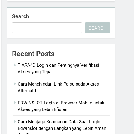
Search
SEARCH
Recent Posts
TIARA4D Login dan Pentingnya Verifikasi
Akses yang Tepat
Cara Menghindari Link Palsu pada Akses
Alternatif
EDWINSLOT Login di Browser Mobile untuk
Akses yang Lebih Efisien
Cara Menjaga Keamanan Data Saat Login
Edwinslot dengan Langkah yang Lebih Aman