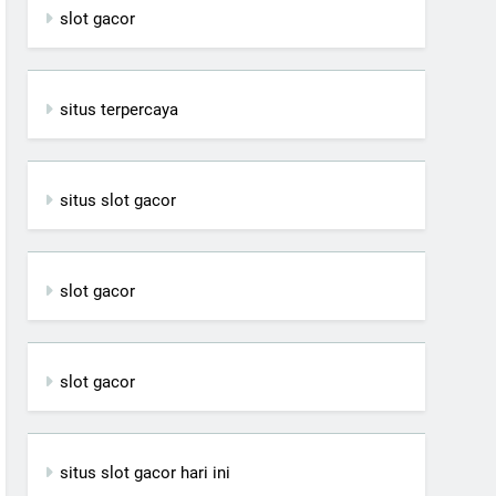
slot gacor
situs terpercaya
situs slot gacor
slot gacor
slot gacor
situs slot gacor hari ini