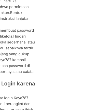
 instruksi
 bahwa permintaan
k akun.Bentuk
instruksi lanjutan
at membuat password
ikelola.Hindari
ngka sederhana, atau
u sebaiknya terdiri
njang yang cukup.
Kaya787 kembali
impan password di
percaya atau catatan
 Login karena
a login Kaya787
anti perangkat dan
gat ternyata tidak