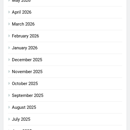
May 2026
April 2026
March 2026
February 2026
January 2026
December 2025
November 2025
October 2025
September 2025
August 2025
July 2025