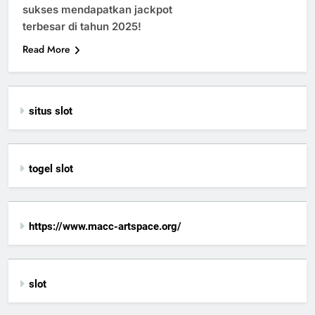
sukses mendapatkan jackpot
terbesar di tahun 2025!
Read More
situs slot
togel slot
https://www.macc-artspace.org/
slot