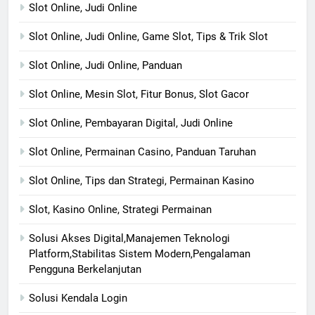
Slot Online, Judi Online
Slot Online, Judi Online, Game Slot, Tips & Trik Slot
Slot Online, Judi Online, Panduan
Slot Online, Mesin Slot, Fitur Bonus, Slot Gacor
Slot Online, Pembayaran Digital, Judi Online
Slot Online, Permainan Casino, Panduan Taruhan
Slot Online, Tips dan Strategi, Permainan Kasino
Slot, Kasino Online, Strategi Permainan
Solusi Akses Digital,Manajemen Teknologi
Platform,Stabilitas Sistem Modern,Pengalaman
Pengguna Berkelanjutan
Solusi Kendala Login