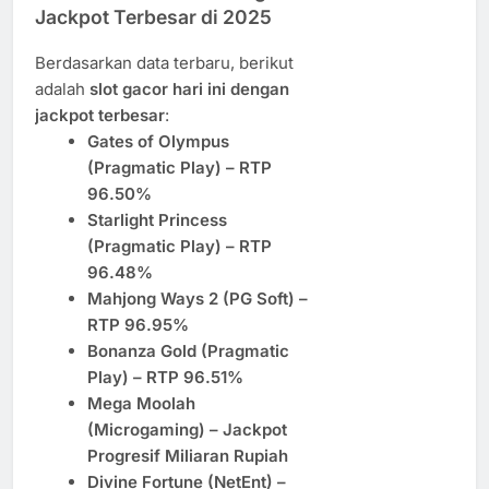
Jackpot Terbesar di 2025
Berdasarkan data terbaru, berikut
adalah
slot gacor hari ini dengan
jackpot terbesar
:
Gates of Olympus
(Pragmatic Play) – RTP
96.50%
Starlight Princess
(Pragmatic Play) – RTP
96.48%
Mahjong Ways 2 (PG Soft) –
RTP 96.95%
Bonanza Gold (Pragmatic
Play) – RTP 96.51%
Mega Moolah
(Microgaming) – Jackpot
Progresif Miliaran Rupiah
Divine Fortune (NetEnt) –