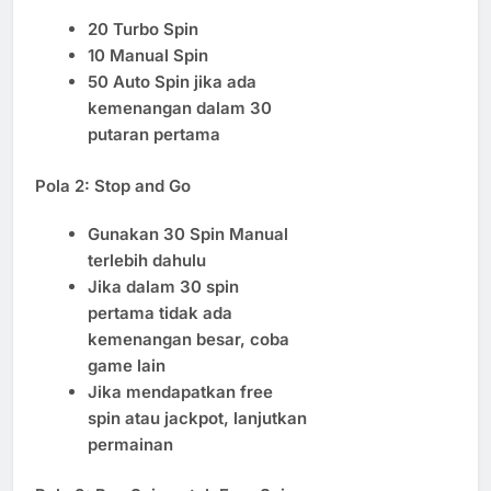
20 Turbo Spin
10 Manual Spin
50 Auto Spin jika ada
kemenangan dalam 30
putaran pertama
Pola 2: Stop and Go
Gunakan 30 Spin Manual
terlebih dahulu
Jika dalam 30 spin
pertama tidak ada
kemenangan besar, coba
game lain
Jika mendapatkan free
spin atau jackpot, lanjutkan
permainan