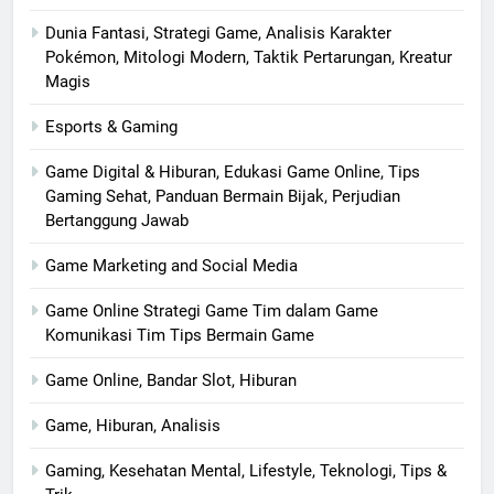
Dunia Fantasi, Strategi Game, Analisis Karakter
Pokémon, Mitologi Modern, Taktik Pertarungan, Kreatur
Magis
Esports & Gaming
Game Digital & Hiburan, Edukasi Game Online, Tips
Gaming Sehat, Panduan Bermain Bijak, Perjudian
Bertanggung Jawab
Game Marketing and Social Media
Game Online Strategi Game Tim dalam Game
Komunikasi Tim Tips Bermain Game
Game Online, Bandar Slot, Hiburan
Game, Hiburan, Analisis
Gaming, Kesehatan Mental, Lifestyle, Teknologi, Tips &