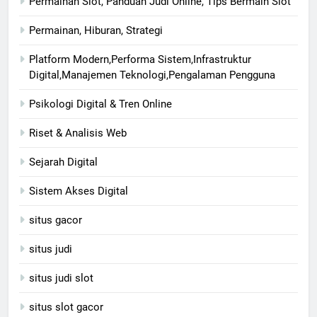
Permainan Slot, Panduan Judi Online, Tips Bermain Slot
Permainan, Hiburan, Strategi
Platform Modern,Performa Sistem,Infrastruktur
Digital,Manajemen Teknologi,Pengalaman Pengguna
Psikologi Digital & Tren Online
Riset & Analisis Web
Sejarah Digital
Sistem Akses Digital
situs gacor
situs judi
situs judi slot
situs slot gacor