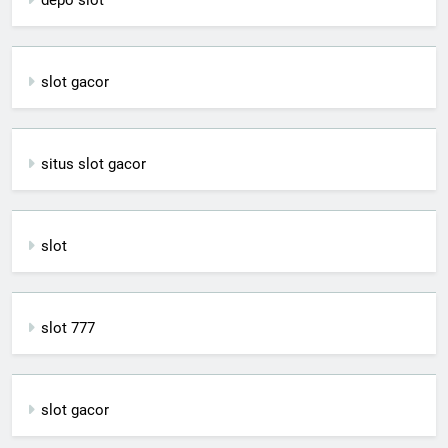
depo slot
slot gacor
situs slot gacor
slot
slot 777
slot gacor