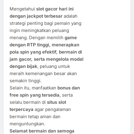
Mengetahui
slot gacor hari ini
dengan jackpot terbesar
adalah
strategi penting bagi pemain yang
ingin meningkatkan peluang
menang. Dengan memilih
game
dengan RTP tinggi, menerapkan
pola spin yang efektif, bermain di
jam gacor, serta mengelola modal
dengan bijak
, peluang untuk
meraih kemenangan besar akan
semakin tinggi.
Selain itu, manfaatkan
bonus dan
free spin yang tersedia
, serta
selalu bermain di
situs slot
terpercaya
agar pengalaman
bermain tetap aman dan
menguntungkan.
Selamat bermain dan semoga