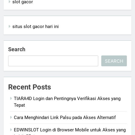
slot gacor
situs slot gacor hari ini
Search
SEARCH
Recent Posts
TIARA4D Login dan Pentingnya Verifikasi Akses yang
Tepat
Cara Menghindari Link Palsu pada Akses Alternatif
EDWINSLOT Login di Browser Mobile untuk Akses yang