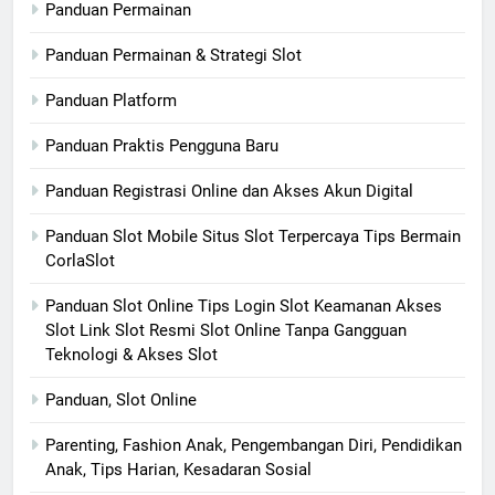
Panduan Permainan
Panduan Permainan & Strategi Slot
Panduan Platform
Panduan Praktis Pengguna Baru
Panduan Registrasi Online dan Akses Akun Digital
Panduan Slot Mobile Situs Slot Terpercaya Tips Bermain
CorlaSlot
Panduan Slot Online Tips Login Slot Keamanan Akses
Slot Link Slot Resmi Slot Online Tanpa Gangguan
Teknologi & Akses Slot
Panduan, Slot Online
Parenting, Fashion Anak, Pengembangan Diri, Pendidikan
Anak, Tips Harian, Kesadaran Sosial