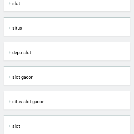
slot
situs
depo slot
slot gacor
situs slot gacor
slot