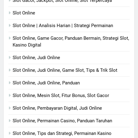
Slot Gacor, Jackpot, Slot Online, Slot Terpercaya
Slot Online
Slot Online | Analisis Harian | Strategi Permainan
Slot Online, Game Gacor, Panduan Bermain, Strategi Slot,
Kasino Digital
Slot Online, Judi Online
Slot Online, Judi Online, Game Slot, Tips & Trik Slot
Slot Online, Judi Online, Panduan
Slot Online, Mesin Slot, Fitur Bonus, Slot Gacor
Slot Online, Pembayaran Digital, Judi Online
Slot Online, Permainan Casino, Panduan Taruhan
Slot Online, Tips dan Strategi, Permainan Kasino