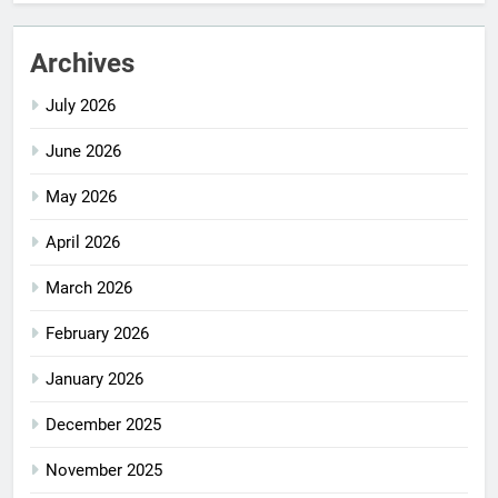
Archives
July 2026
June 2026
May 2026
April 2026
March 2026
February 2026
January 2026
December 2025
November 2025