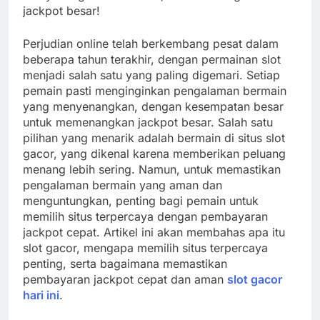
jackpot besar!
Perjudian online telah berkembang pesat dalam
beberapa tahun terakhir, dengan permainan slot
menjadi salah satu yang paling digemari. Setiap
pemain pasti menginginkan pengalaman bermain
yang menyenangkan, dengan kesempatan besar
untuk memenangkan jackpot besar. Salah satu
pilihan yang menarik adalah bermain di situs slot
gacor, yang dikenal karena memberikan peluang
menang lebih sering. Namun, untuk memastikan
pengalaman bermain yang aman dan
menguntungkan, penting bagi pemain untuk
memilih situs terpercaya dengan pembayaran
jackpot cepat. Artikel ini akan membahas apa itu
slot gacor, mengapa memilih situs terpercaya
penting, serta bagaimana memastikan
pembayaran jackpot cepat dan aman
slot gacor
hari ini
.