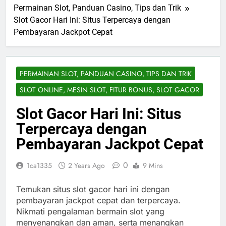
Permainan Slot, Panduan Casino, Tips dan Trik
Slot Gacor Hari Ini: Situs Terpercaya dengan
Pembayaran Jackpot Cepat
PERMAINAN SLOT, PANDUAN CASINO, TIPS DAN TRIK
SLOT ONLINE, MESIN SLOT, FITUR BONUS, SLOT GACOR
Slot Gacor Hari Ini: Situs
Terpercaya dengan
Pembayaran Jackpot Cepat
0
1ca1335
2 Years Ago
9 Mins
Temukan situs slot gacor hari ini dengan
pembayaran jackpot cepat dan terpercaya.
Nikmati pengalaman bermain slot yang
menyenangkan dan aman, serta menangkan