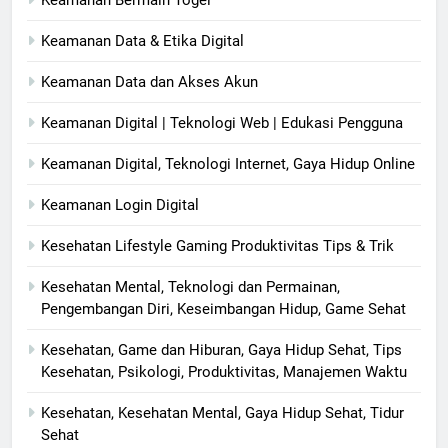
Keamanan Data & Etika Digital
Keamanan Data dan Akses Akun
Keamanan Digital | Teknologi Web | Edukasi Pengguna
Keamanan Digital, Teknologi Internet, Gaya Hidup Online
Keamanan Login Digital
Kesehatan Lifestyle Gaming Produktivitas Tips & Trik
Kesehatan Mental, Teknologi dan Permainan,
Pengembangan Diri, Keseimbangan Hidup, Game Sehat
Kesehatan, Game dan Hiburan, Gaya Hidup Sehat, Tips
Kesehatan, Psikologi, Produktivitas, Manajemen Waktu
Kesehatan, Kesehatan Mental, Gaya Hidup Sehat, Tidur
Sehat