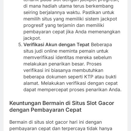
di mana hadiah utama terus berkembang
seiring berjalannya waktu. Pastikan untuk
memilih situs yang memiliki sistem jackpot
progresif yang terjamin dan memiliki
pembayaran cepat jika Anda memenangkan
jackpot.
Verifikasi Akun dengan Tepat
Beberapa
situs judi online meminta pemain untuk
memverifikasi identitas mereka sebelum
melakukan penarikan besar. Proses
verifikasi ini biasanya membutuhkan
beberapa dokumen seperti KTP atau bukti
alamat. Melakukan verifikasi dengan cepat
dapat mempercepat proses penarikan Anda.
Keuntungan Bermain di Situs Slot Gacor
dengan Pembayaran Cepat
Bermain di situs slot gacor hari ini dengan
pembayaran cepat dan terpercaya tidak hanya