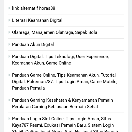
link alternatif horas88
Literasi Keamanan Digital
Olahraga, Manajemen Olahraga, Sepak Bola
Panduan Akun Digital
Panduan Digital, Tips Teknologi, User Experience,
Keamanan Akun, Game Online
Panduan Game Online, Tips Keamanan Akun, Tutorial
Digital, Pokemon787, Tips Login Aman, Game Mobile,
Panduan Pemula
Panduan Gaming Kesehatan & Kenyamanan Pemain
Peralatan Gaming Kebiasaan Bermain Sehat
Panduan Login Slot Online, Tips Login Aman, Situs
Kaya787 Resmi, Edukasi Pemain Baru, Sistem Login
Stabil, Optimalisasi Akses Slot, Navigasi Situs Ramah