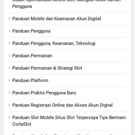
Pengguna
Panduan Mobile dan Keamanan Akun Digital
Panduan Pengguna
Panduan Pengguna, Keamanan, Teknologi
Panduan Permainan
Panduan Permainan & Strategi Slot
Panduan Platform
Panduan Praktis Pengguna Baru
Panduan Registrasi Online dan Akses Akun Digital
Panduan Slot Mobile Situs Slot Terpercaya Tips Bermain
CorlaSlot