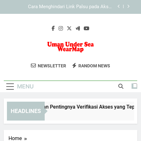
Skip
EDWINSLOT Login di Browser Mobile untuk
to
Akses yang Lebih Efisien
content
Cara Menjaga Keamanan Data Saat Login
Edwinslot dengan Langkah yang Lebih Aman dan
Terarah
TIARA4D Login dan Pentingnya Verifikasi Akses
yang Tepat
Cara Menghindari Link Palsu pada Akses
Alternatif
Under Sea Wear
Tampil Stylish Dengan Koleksi Pakaian
EDWINSLOT Login di Browser Mobile untuk
NEWSLETTER
RANDOM NEWS
Akses yang Lebih Efisien
Renang Dan Aksesori Pantai Dari
Cara Menjaga Keamanan Data Saat Login
Undersea Wear. Produk Berkualitas
Edwinslot dengan Langkah yang Lebih Aman dan
MENU
Terarah
Untuk Liburan Anda.
ARA4D Login dan Pentingnya Verifikasi Akses yang Tepat
HEADLINES
Month Ago
Home