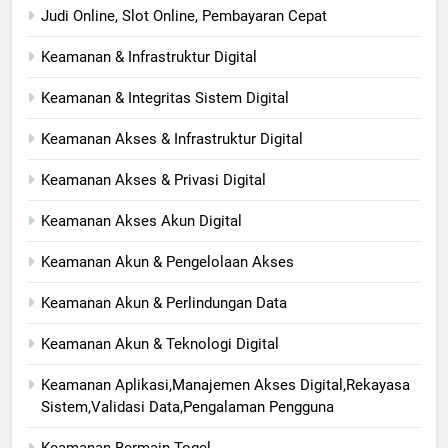
Judi Online, Slot Online, Pembayaran Cepat
Keamanan & Infrastruktur Digital
Keamanan & Integritas Sistem Digital
Keamanan Akses & Infrastruktur Digital
Keamanan Akses & Privasi Digital
Keamanan Akses Akun Digital
Keamanan Akun & Pengelolaan Akses
Keamanan Akun & Perlindungan Data
Keamanan Akun & Teknologi Digital
Keamanan Aplikasi,Manajemen Akses Digital,Rekayasa
Sistem,Validasi Data,Pengalaman Pengguna
Keamanan Bermain Togel