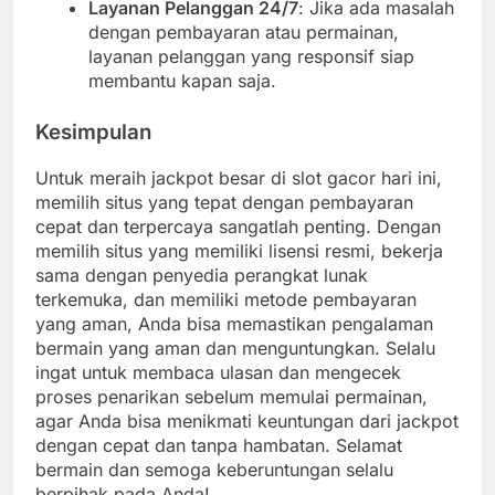
Layanan Pelanggan 24/7
: Jika ada masalah
dengan pembayaran atau permainan,
layanan pelanggan yang responsif siap
membantu kapan saja.
Kesimpulan
Untuk meraih jackpot besar di slot gacor hari ini,
memilih situs yang tepat dengan pembayaran
cepat dan terpercaya sangatlah penting. Dengan
memilih situs yang memiliki lisensi resmi, bekerja
sama dengan penyedia perangkat lunak
terkemuka, dan memiliki metode pembayaran
yang aman, Anda bisa memastikan pengalaman
bermain yang aman dan menguntungkan. Selalu
ingat untuk membaca ulasan dan mengecek
proses penarikan sebelum memulai permainan,
agar Anda bisa menikmati keuntungan dari jackpot
dengan cepat dan tanpa hambatan. Selamat
bermain dan semoga keberuntungan selalu
berpihak pada Anda!