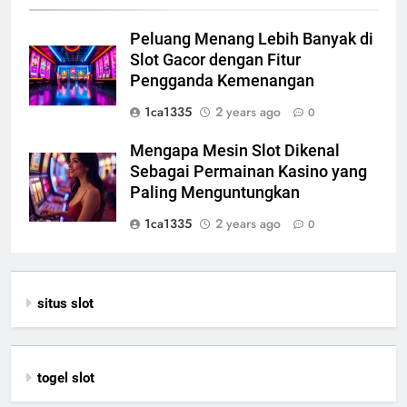
Peluang Menang Lebih Banyak di
Slot Gacor dengan Fitur
Pengganda Kemenangan
1ca1335
2 years ago
0
Mengapa Mesin Slot Dikenal
Sebagai Permainan Kasino yang
Paling Menguntungkan
1ca1335
2 years ago
0
situs slot
togel slot