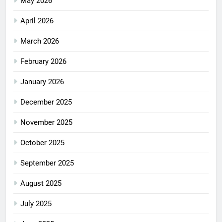
May 2026
April 2026
March 2026
February 2026
January 2026
December 2025
November 2025
October 2025
September 2025
August 2025
July 2025