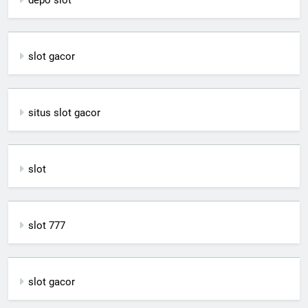
depo slot
slot gacor
situs slot gacor
slot
slot 777
slot gacor