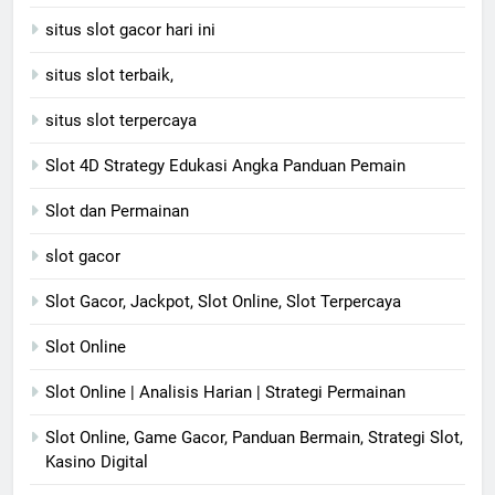
situs slot gacor hari ini
situs slot terbaik,
situs slot terpercaya
Slot 4D Strategy Edukasi Angka Panduan Pemain
Slot dan Permainan
slot gacor
Slot Gacor, Jackpot, Slot Online, Slot Terpercaya
Slot Online
Slot Online | Analisis Harian | Strategi Permainan
Slot Online, Game Gacor, Panduan Bermain, Strategi Slot,
Kasino Digital