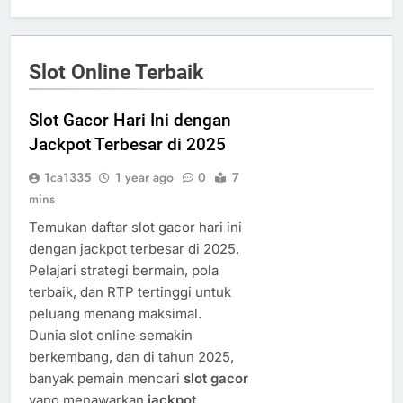
Slot Online Terbaik
Slot Gacor Hari Ini dengan
Jackpot Terbesar di 2025
1ca1335
1 year ago
0
7
mins
Temukan daftar slot gacor hari ini
dengan jackpot terbesar di 2025.
Pelajari strategi bermain, pola
terbaik, dan RTP tertinggi untuk
peluang menang maksimal.
Dunia slot online semakin
berkembang, dan di tahun 2025,
banyak pemain mencari
slot gacor
yang menawarkan
jackpot