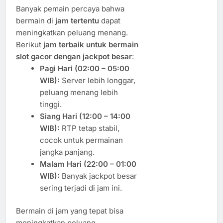
Banyak pemain percaya bahwa
bermain di
jam tertentu
dapat
meningkatkan peluang menang.
Berikut
jam terbaik untuk bermain
slot gacor dengan jackpot besar
:
Pagi Hari (02:00 – 05:00
WIB):
Server lebih longgar,
peluang menang lebih
tinggi.
Siang Hari (12:00 – 14:00
WIB):
RTP tetap stabil,
cocok untuk permainan
jangka panjang.
Malam Hari (22:00 – 01:00
WIB):
Banyak jackpot besar
sering terjadi di jam ini.
Bermain di jam yang tepat bisa
meningkatkan peluang