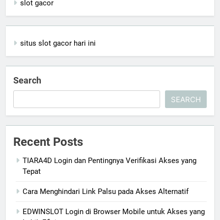
slot gacor
situs slot gacor hari ini
Search
SEARCH
Recent Posts
TIARA4D Login dan Pentingnya Verifikasi Akses yang
Tepat
Cara Menghindari Link Palsu pada Akses Alternatif
EDWINSLOT Login di Browser Mobile untuk Akses yang