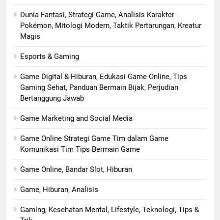
Dunia Fantasi, Strategi Game, Analisis Karakter
Pokémon, Mitologi Modern, Taktik Pertarungan, Kreatur
Magis
Esports & Gaming
Game Digital & Hiburan, Edukasi Game Online, Tips
Gaming Sehat, Panduan Bermain Bijak, Perjudian
Bertanggung Jawab
Game Marketing and Social Media
Game Online Strategi Game Tim dalam Game
Komunikasi Tim Tips Bermain Game
Game Online, Bandar Slot, Hiburan
Game, Hiburan, Analisis
Gaming, Kesehatan Mental, Lifestyle, Teknologi, Tips &