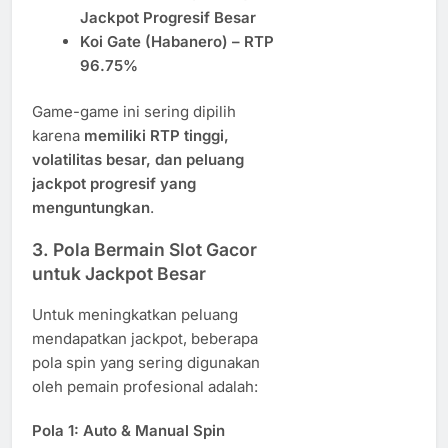
Jackpot Progresif Besar
Koi Gate (Habanero) – RTP
96.75%
Game-game ini sering dipilih
karena
memiliki RTP tinggi,
volatilitas besar, dan peluang
jackpot progresif yang
menguntungkan
.
3. Pola Bermain Slot Gacor
untuk Jackpot Besar
Untuk meningkatkan peluang
mendapatkan jackpot, beberapa
pola spin yang sering digunakan
oleh pemain profesional adalah:
Pola 1: Auto & Manual Spin