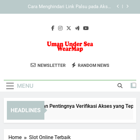
Skip
EDWINSLOT Login di Browser Mobile untuk
to
Akses yang Lebih Efisien
content
Cara Menjaga Keamanan Data Saat Login
Edwinslot dengan Langkah yang Lebih Aman dan
Terarah
TIARA4D Login dan Pentingnya Verifikasi Akses
yang Tepat
Cara Menghindari Link Palsu pada Akses
Alternatif
Under Sea Wear
Tampil Stylish Dengan Koleksi Pakaian
EDWINSLOT Login di Browser Mobile untuk
NEWSLETTER
RANDOM NEWS
Akses yang Lebih Efisien
Renang Dan Aksesori Pantai Dari
Cara Menjaga Keamanan Data Saat Login
Undersea Wear. Produk Berkualitas
Edwinslot dengan Langkah yang Lebih Aman dan
MENU
Terarah
Untuk Liburan Anda.
ARA4D Login dan Pentingnya Verifikasi Akses yang Tepat
HEADLINES
Weeks Ago
Home
Slot Online Terbaik