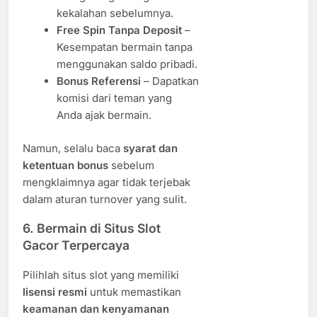
kekalahan sebelumnya.
Free Spin Tanpa Deposit
–
Kesempatan bermain tanpa
menggunakan saldo pribadi.
Bonus Referensi
– Dapatkan
komisi dari teman yang
Anda ajak bermain.
Namun, selalu baca
syarat dan
ketentuan bonus
sebelum
mengklaimnya agar tidak terjebak
dalam aturan turnover yang sulit.
6. Bermain di Situs Slot
Gacor Terpercaya
Pilihlah situs slot yang memiliki
lisensi resmi
untuk memastikan
keamanan dan kenyamanan