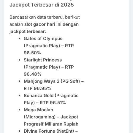
Jackpot Terbesar di 2025
Berdasarkan data terbaru, berikut
adalah
slot gacor hari ini dengan
jackpot terbesar
:
Gates of Olympus
(Pragmatic Play) – RTP
96.50%
Starlight Princess
(Pragmatic Play) – RTP
96.48%
Mahjong Ways 2 (PG Soft) –
RTP 96.95%
Bonanza Gold (Pragmatic
Play) – RTP 96.51%
Mega Moolah
(Microgaming) – Jackpot
Progresif Miliaran Rupiah
Divine Fortune (NetEnt) –