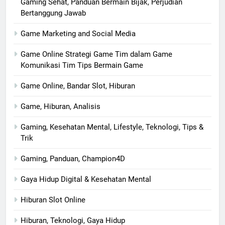
Gaming Sehat, Panduan Bermain Bijak, Perjudian
Bertanggung Jawab
Game Marketing and Social Media
Game Online Strategi Game Tim dalam Game
Komunikasi Tim Tips Bermain Game
Game Online, Bandar Slot, Hiburan
Game, Hiburan, Analisis
Gaming, Kesehatan Mental, Lifestyle, Teknologi, Tips &
Trik
Gaming, Panduan, Champion4D
Gaya Hidup Digital & Kesehatan Mental
Hiburan Slot Online
Hiburan, Teknologi, Gaya Hidup