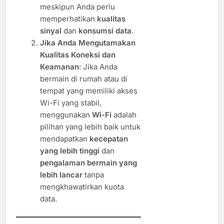
meskipun Anda perlu
memperhatikan
kualitas
sinyal
dan
konsumsi data
.
Jika Anda Mengutamakan
Kualitas Koneksi dan
Keamanan
: Jika Anda
bermain di rumah atau di
tempat yang memiliki akses
Wi-Fi yang stabil,
menggunakan
Wi-Fi
adalah
pilihan yang lebih baik untuk
mendapatkan
kecepatan
yang lebih tinggi
dan
pengalaman bermain yang
lebih lancar
tanpa
mengkhawatirkan kuota
data.