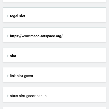
togel slot
https://www.macc-artspace.org/
slot
link slot gacor
situs slot gacor hari ini