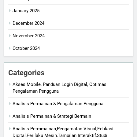
January 2025
December 2024
November 2024
October 2024
Categories
Akses Mobile, Panduan Login Digital, Optimasi
Pengalaman Pengguna
Analisis Permainan & Pengalaman Pengguna
Analisis Permainan & Strategi Bermain
Analisis Permmainan,Pengamatan Visual,Edukasi
Digital,Perilaku Mesin,Tampilan Interaktif,Studi