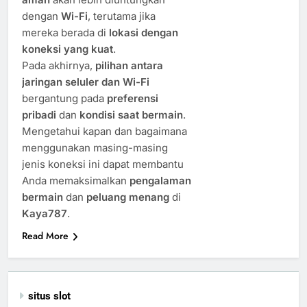
dengan
Wi-Fi
, terutama jika
mereka berada di
lokasi dengan
koneksi yang kuat
.
Pada akhirnya,
pilihan antara
jaringan seluler dan Wi-Fi
bergantung pada
preferensi
pribadi
dan
kondisi saat bermain
.
Mengetahui kapan dan bagaimana
menggunakan masing-masing
jenis koneksi ini dapat membantu
Anda memaksimalkan
pengalaman
bermain
dan
peluang menang
di
Kaya787
.
Read More
situs slot