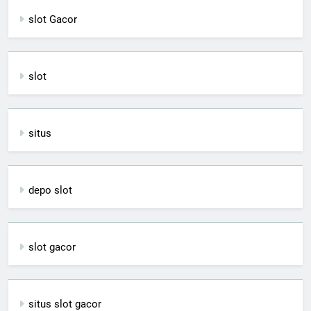
slot Gacor
slot
situs
depo slot
slot gacor
situs slot gacor