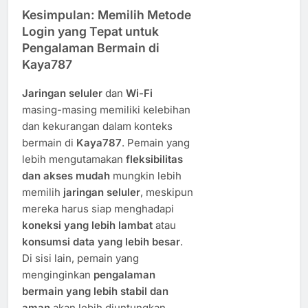
Kesimpulan: Memilih Metode
Login yang Tepat untuk
Pengalaman Bermain di
Kaya787
Jaringan seluler
dan
Wi-Fi
masing-masing memiliki kelebihan
dan kekurangan dalam konteks
bermain di
Kaya787
. Pemain yang
lebih mengutamakan
fleksibilitas
dan akses mudah
mungkin lebih
memilih
jaringan seluler
, meskipun
mereka harus siap menghadapi
koneksi yang lebih lambat
atau
konsumsi data yang lebih besar
.
Di sisi lain, pemain yang
menginginkan
pengalaman
bermain yang lebih stabil dan
aman
akan lebih diuntungkan