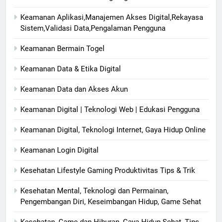
Keamanan Aplikasi,Manajemen Akses Digital,Rekayasa
Sistem,Validasi Data,Pengalaman Pengguna
Keamanan Bermain Togel
Keamanan Data & Etika Digital
Keamanan Data dan Akses Akun
Keamanan Digital | Teknologi Web | Edukasi Pengguna
Keamanan Digital, Teknologi Internet, Gaya Hidup Online
Keamanan Login Digital
Kesehatan Lifestyle Gaming Produktivitas Tips & Trik
Kesehatan Mental, Teknologi dan Permainan,
Pengembangan Diri, Keseimbangan Hidup, Game Sehat
Kesehatan, Game dan Hiburan, Gaya Hidup Sehat, Tips