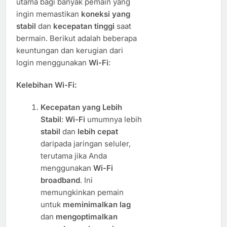
utama bagi banyak pemain yang
ingin memastikan
koneksi yang
stabil
dan
kecepatan tinggi
saat
bermain. Berikut adalah beberapa
keuntungan dan kerugian dari
login menggunakan
Wi-Fi
:
Kelebihan Wi-Fi
:
Kecepatan yang Lebih
Stabil
:
Wi-Fi
umumnya lebih
stabil
dan
lebih cepat
daripada jaringan seluler,
terutama jika Anda
menggunakan
Wi-Fi
broadband
. Ini
memungkinkan pemain
untuk
meminimalkan lag
dan
mengoptimalkan