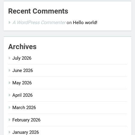
Recent Comments
A WordPress Commenter
on
Hello world!
Archives
July 2026
June 2026
May 2026
April 2026
March 2026
February 2026
January 2026