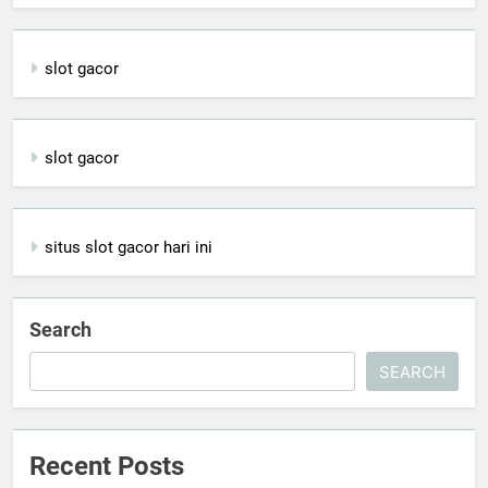
slot gacor
slot gacor
situs slot gacor hari ini
Search
SEARCH
Recent Posts