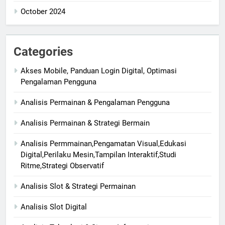
October 2024
Categories
Akses Mobile, Panduan Login Digital, Optimasi
Pengalaman Pengguna
Analisis Permainan & Pengalaman Pengguna
Analisis Permainan & Strategi Bermain
Analisis Permmainan,Pengamatan Visual,Edukasi
Digital,Perilaku Mesin,Tampilan Interaktif,Studi
Ritme,Strategi Observatif
Analisis Slot & Strategi Permainan
Analisis Slot Digital