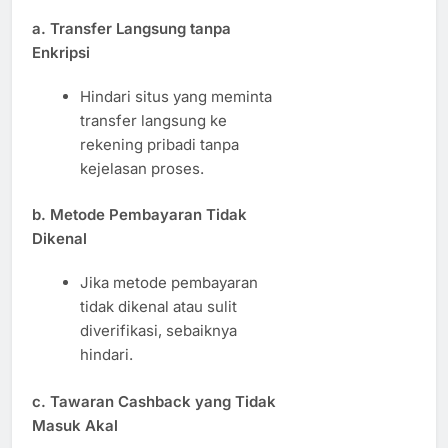
a. Transfer Langsung tanpa
Enkripsi
Hindari situs yang meminta
transfer langsung ke
rekening pribadi tanpa
kejelasan proses.
b. Metode Pembayaran Tidak
Dikenal
Jika metode pembayaran
tidak dikenal atau sulit
diverifikasi, sebaiknya
hindari.
c. Tawaran Cashback yang Tidak
Masuk Akal