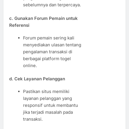
sebelumnya dan terpercaya.
c. Gunakan Forum Pemain untuk
Referensi
Forum pemain sering kali
menyediakan ulasan tentang
pengalaman transaksi di
berbagai platform togel
online.
d. Cek Layanan Pelanggan
Pastikan situs memiliki
layanan pelanggan yang
responsif untuk membantu
jika terjadi masalah pada
transaksi.