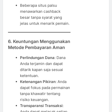
Beberapa situs palsu
menawarkan cashback
besar tanpa syarat yang
jelas untuk menarik pemain.
6. Keuntungan Menggunakan
Metode Pembayaran Aman
Perlindungan Dana
: Dana
Anda terjamin dan dapat
ditarik kapan saja sesuai
ketentuan.
Ketenangan Pikiran
: Anda
dapat fokus pada permainan
tanpa khawatir tentang
risiko keuangan.
Transparansi Transaksi
:
Anda dapat melacak setiap