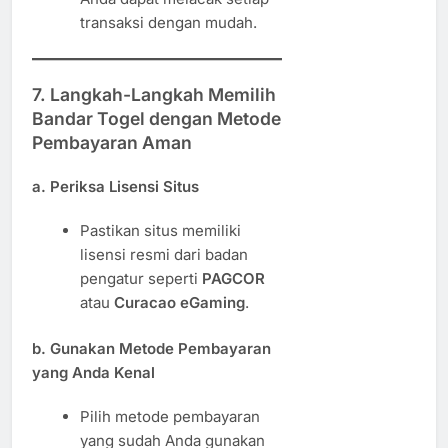
transaksi dengan mudah.
7. Langkah-Langkah Memilih
Bandar Togel dengan Metode
Pembayaran Aman
a. Periksa Lisensi Situs
Pastikan situs memiliki
lisensi resmi dari badan
pengatur seperti
PAGCOR
atau
Curacao eGaming
.
b. Gunakan Metode Pembayaran
yang Anda Kenal
Pilih metode pembayaran
yang sudah Anda gunakan