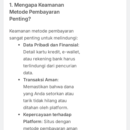
1. Mengapa Keamanan
Metode Pembayaran
Penting?
Keamanan metode pembayaran
sangat penting untuk melindungi:
Data Pribadi dan Finansial
:
Detail kartu kredit, e-wallet,
atau rekening bank harus
terlindungi dari pencurian
data.
Transaksi Aman
:
Memastikan bahwa dana
yang Anda setorkan atau
tarik tidak hilang atau
ditahan oleh platform.
Kepercayaan terhadap
Platform
: Situs dengan
metode pembayaran aman