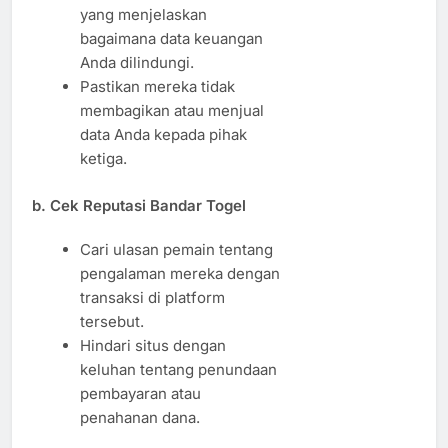
yang menjelaskan
bagaimana data keuangan
Anda dilindungi.
Pastikan mereka tidak
membagikan atau menjual
data Anda kepada pihak
ketiga.
b. Cek Reputasi Bandar Togel
Cari ulasan pemain tentang
pengalaman mereka dengan
transaksi di platform
tersebut.
Hindari situs dengan
keluhan tentang penundaan
pembayaran atau
penahanan dana.