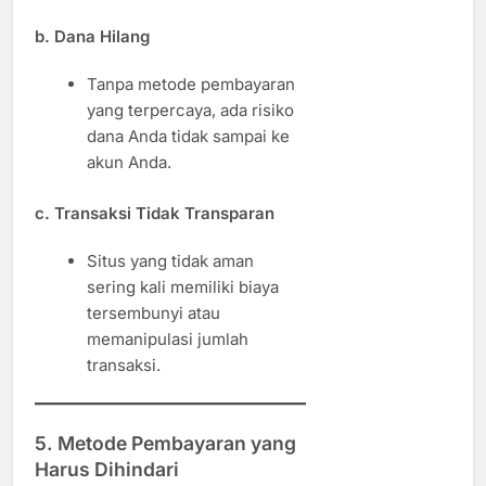
b. Dana Hilang
Tanpa metode pembayaran
yang terpercaya, ada risiko
dana Anda tidak sampai ke
akun Anda.
c. Transaksi Tidak Transparan
Situs yang tidak aman
sering kali memiliki biaya
tersembunyi atau
memanipulasi jumlah
transaksi.
5. Metode Pembayaran yang
Harus Dihindari