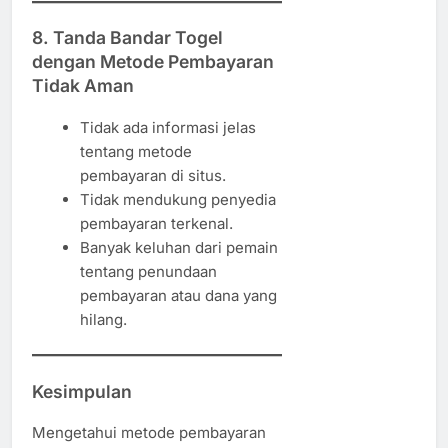
8. Tanda Bandar Togel
dengan Metode Pembayaran
Tidak Aman
Tidak ada informasi jelas
tentang metode
pembayaran di situs.
Tidak mendukung penyedia
pembayaran terkenal.
Banyak keluhan dari pemain
tentang penundaan
pembayaran atau dana yang
hilang.
Kesimpulan
Mengetahui metode pembayaran