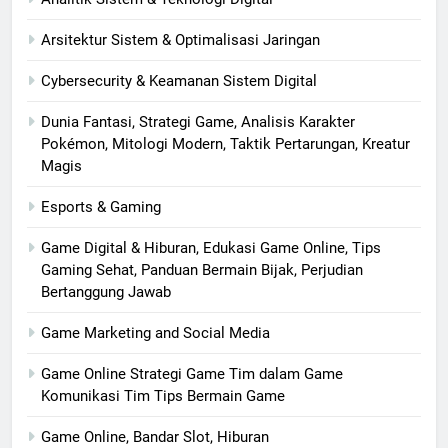
Arsitektur Sistem & Optimalisasi Jaringan
Cybersecurity & Keamanan Sistem Digital
Dunia Fantasi, Strategi Game, Analisis Karakter
Pokémon, Mitologi Modern, Taktik Pertarungan, Kreatur
Magis
Esports & Gaming
Game Digital & Hiburan, Edukasi Game Online, Tips
Gaming Sehat, Panduan Bermain Bijak, Perjudian
Bertanggung Jawab
Game Marketing and Social Media
Game Online Strategi Game Tim dalam Game
Komunikasi Tim Tips Bermain Game
Game Online, Bandar Slot, Hiburan