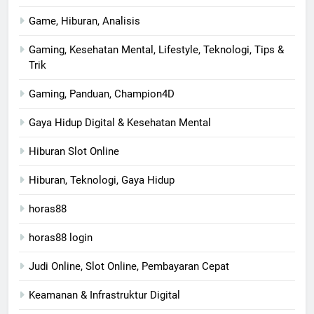
Game, Hiburan, Analisis
Gaming, Kesehatan Mental, Lifestyle, Teknologi, Tips &
Trik
Gaming, Panduan, Champion4D
Gaya Hidup Digital & Kesehatan Mental
Hiburan Slot Online
Hiburan, Teknologi, Gaya Hidup
horas88
horas88 login
Judi Online, Slot Online, Pembayaran Cepat
Keamanan & Infrastruktur Digital