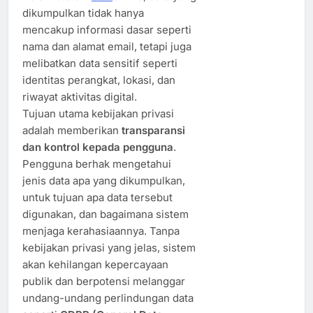
dikumpulkan tidak hanya
mencakup informasi dasar seperti
nama dan alamat email, tetapi juga
melibatkan data sensitif seperti
identitas perangkat, lokasi, dan
riwayat aktivitas digital.
Tujuan utama kebijakan privasi
adalah memberikan
transparansi
dan kontrol kepada pengguna
.
Pengguna berhak mengetahui
jenis data apa yang dikumpulkan,
untuk tujuan apa data tersebut
digunakan, dan bagaimana sistem
menjaga kerahasiaannya. Tanpa
kebijakan privasi yang jelas, sistem
akan kehilangan kepercayaan
publik dan berpotensi melanggar
undang-undang perlindungan data