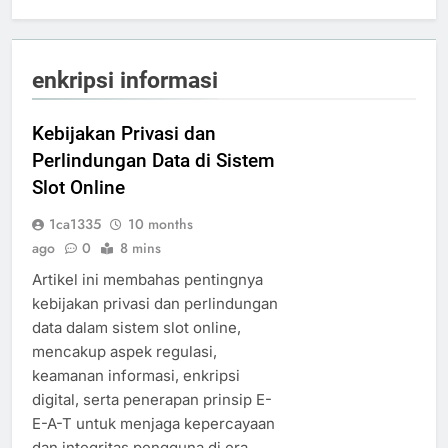
enkripsi informasi
Kebijakan Privasi dan
Perlindungan Data di Sistem
Slot Online
1ca1335
10 months
ago
0
8 mins
Artikel ini membahas pentingnya
kebijakan privasi dan perlindungan
data dalam sistem slot online,
mencakup aspek regulasi,
keamanan informasi, enkripsi
digital, serta penerapan prinsip E-
E-A-T untuk menjaga kepercayaan
dan integritas pengguna di era