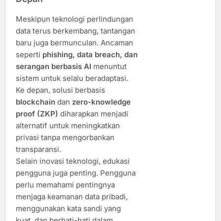
Meskipun teknologi perlindungan
data terus berkembang, tantangan
baru juga bermunculan. Ancaman
seperti
phishing, data breach, dan
serangan berbasis AI
menuntut
sistem untuk selalu beradaptasi.
Ke depan, solusi berbasis
blockchain
dan
zero-knowledge
proof (ZKP)
diharapkan menjadi
alternatif untuk meningkatkan
privasi tanpa mengorbankan
transparansi.
Selain inovasi teknologi, edukasi
pengguna juga penting. Pengguna
perlu memahami pentingnya
menjaga keamanan data pribadi,
menggunakan kata sandi yang
kuat, dan berhati-hati dalam