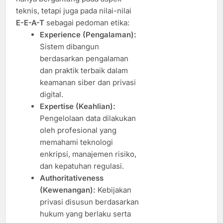
teknis, tetapi juga pada nilai-nilai
E-E-A-T
sebagai pedoman etika:
Experience (Pengalaman):
Sistem dibangun
berdasarkan pengalaman
dan praktik terbaik dalam
keamanan siber dan privasi
digital.
Expertise (Keahlian):
Pengelolaan data dilakukan
oleh profesional yang
memahami teknologi
enkripsi, manajemen risiko,
dan kepatuhan regulasi.
Authoritativeness
(Kewenangan):
Kebijakan
privasi disusun berdasarkan
hukum yang berlaku serta