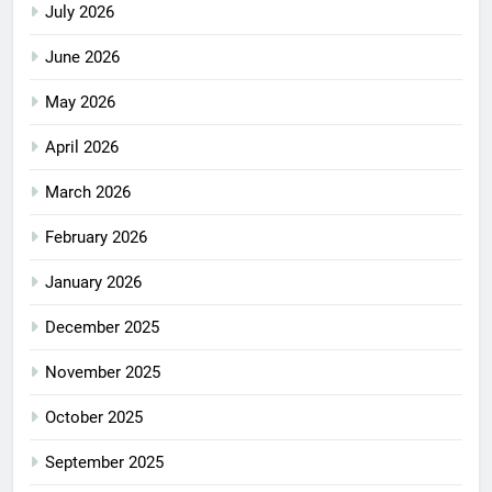
July 2026
June 2026
May 2026
April 2026
March 2026
February 2026
January 2026
December 2025
November 2025
October 2025
September 2025