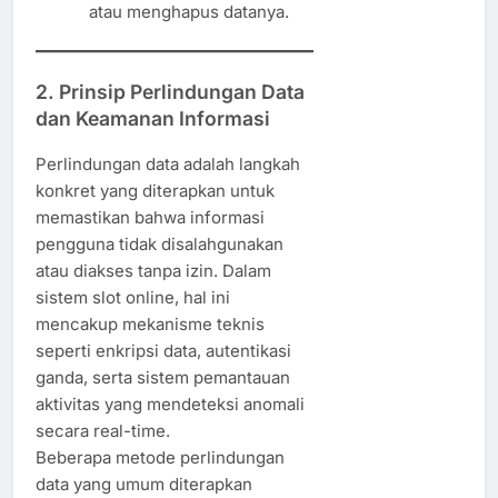
atau menghapus datanya.
2. Prinsip Perlindungan Data
dan Keamanan Informasi
Perlindungan data adalah langkah
konkret yang diterapkan untuk
memastikan bahwa informasi
pengguna tidak disalahgunakan
atau diakses tanpa izin. Dalam
sistem slot online, hal ini
mencakup mekanisme teknis
seperti enkripsi data, autentikasi
ganda, serta sistem pemantauan
aktivitas yang mendeteksi anomali
secara real-time.
Beberapa metode perlindungan
data yang umum diterapkan