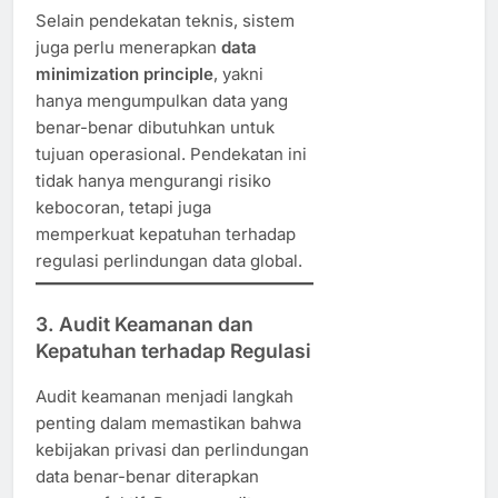
Selain pendekatan teknis, sistem
juga perlu menerapkan
data
minimization principle
, yakni
hanya mengumpulkan data yang
benar-benar dibutuhkan untuk
tujuan operasional. Pendekatan ini
tidak hanya mengurangi risiko
kebocoran, tetapi juga
memperkuat kepatuhan terhadap
regulasi perlindungan data global.
3. Audit Keamanan dan
Kepatuhan terhadap Regulasi
Audit keamanan menjadi langkah
penting dalam memastikan bahwa
kebijakan privasi dan perlindungan
data benar-benar diterapkan