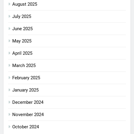
August 2025
July 2025
June 2025
May 2025
April 2025
March 2025
February 2025
January 2025
December 2024
November 2024
October 2024