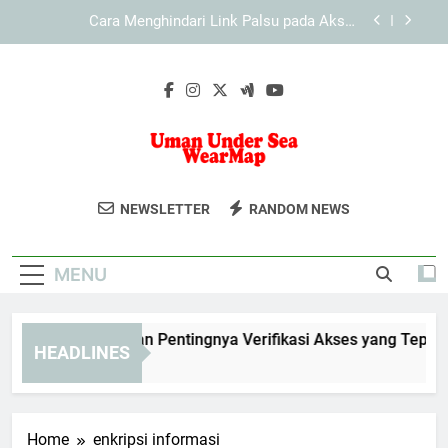
Skip
EDWINSLOT Login di Browser Mobile untuk
to
Akses yang Lebih Efisien
content
Cara Menjaga Keamanan Data Saat Login
Edwinslot dengan Langkah yang Lebih Aman dan
Terarah
TIARA4D Login dan Pentingnya Verifikasi Akses
yang Tepat
Cara Menghindari Link Palsu pada Akses
Alternatif
Under Sea Wear
Tampil Stylish Dengan Koleksi Pakaian
EDWINSLOT Login di Browser Mobile untuk
NEWSLETTER
RANDOM NEWS
Akses yang Lebih Efisien
Renang Dan Aksesori Pantai Dari
Cara Menjaga Keamanan Data Saat Login
Undersea Wear. Produk Berkualitas
Edwinslot dengan Langkah yang Lebih Aman dan
MENU
Terarah
Untuk Liburan Anda.
ARA4D Login dan Pentingnya Verifikasi Akses yang Tepat
HEADLINES
Month Ago
Home
enkripsi informasi